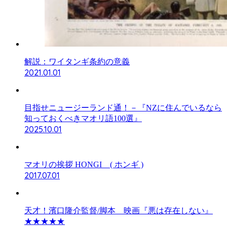
解説：ワイタンギ条約の意義
2021.01.01
目指せニュージーランド通！－『NZに住んでいるなら
知っておくべきマオリ語100選』
2025.10.01
マオリの挨拶 HONGI ( ホンギ )
2017.07.01
天才！濱口隆介監督/脚本 映画『悪は存在しない』
★★★★★