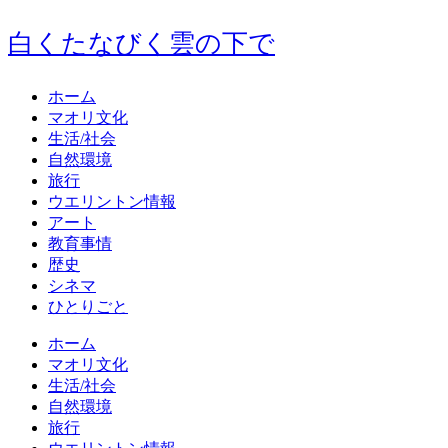
白くたなびく雲の下で
ホーム
マオリ文化
生活/社会
自然環境
旅行
ウエリントン情報
アート
教育事情
歴史
シネマ
ひとりごと
ホーム
マオリ文化
生活/社会
自然環境
旅行