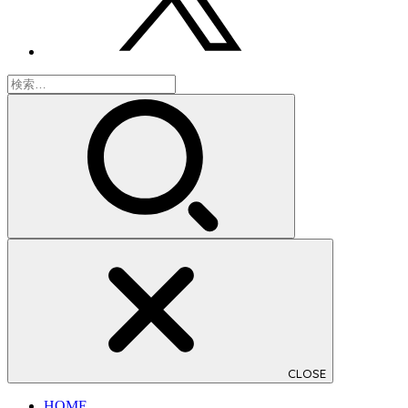
検
索:
CLOSE
HOME