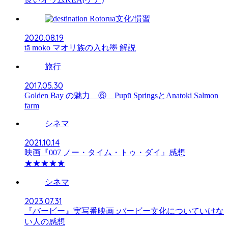
文化/慣習
2020.08.19
tā moko マオリ族の入れ墨 解説
旅行
2017.05.30
Golden Bay の魅力 ⑥ Pupū SpringsとAnatoki Salmon
farm
シネマ
2021.10.14
映画『007 ノー・タイム・トゥ・ダイ』感想
★★★★★
シネマ
2023.07.31
『バービー』実写番映画 :バービー文化についていけな
い人の感想