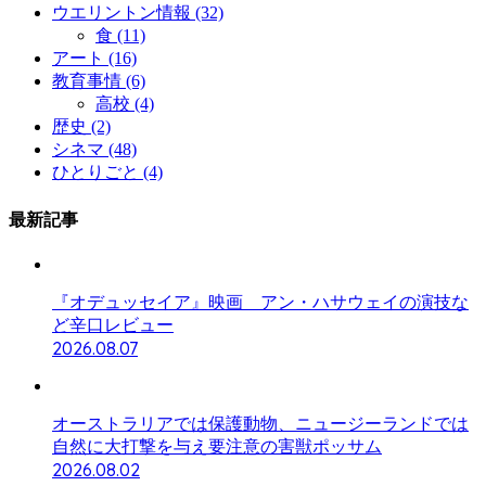
ウエリントン情報
(32)
食
(11)
アート
(16)
教育事情
(6)
高校
(4)
歴史
(2)
シネマ
(48)
ひとりごと
(4)
最新記事
『オデュッセイア』映画 アン・ハサウェイの演技な
ど辛口レビュー
2026.08.07
オーストラリアでは保護動物、ニュージーランドでは
自然に大打撃を与え要注意の害獣ポッサム
2026.08.02