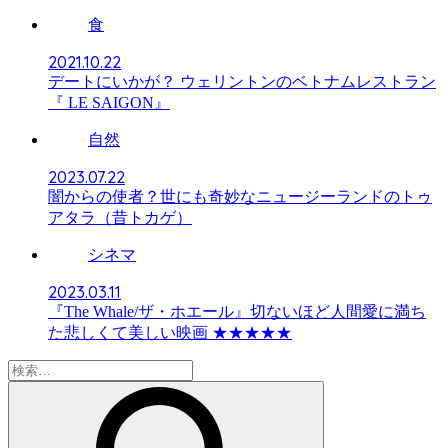
食
2021.10.22
デートにいかが？ ウェリントンのベトナムレストラン
『 LE SAIGON』
自然
2023.07.22
闇からの使者？世にも奇妙なニュージーランドのトゥ
アタラ（昔トカゲ）
シネマ
2023.03.11
『The Whale/ザ・ホエール』切ないほど人間愛に満ち
た悲しくて美しい映画 ★★★★★
検
索: