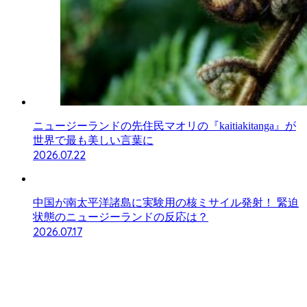
ニュージーランドの先住民マオリの『kaitiakitanga』が
世界で最も美しい言葉に
2026.07.22
中国が南太平洋諸島に実験用の核ミサイル発射！ 緊迫
状態のニュージーランドの反応は？
2026.07.17