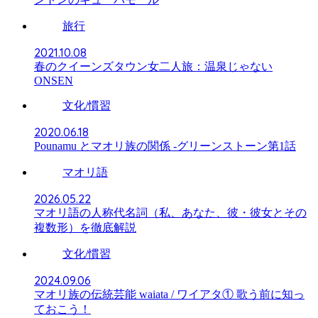
旅行
2021.10.08
春のクイーンズタウン女二人旅：温泉じゃない
ONSEN
文化/慣習
2020.06.18
Pounamu とマオリ族の関係 -グリーンストーン第1話
マオリ語
2026.05.22
マオリ語の人称代名詞（私、あなた、彼・彼女とその
複数形）を徹底解説
文化/慣習
2024.09.06
マオリ族の伝統芸能 waiata / ワイアタ① 歌う前に知っ
ておこう！