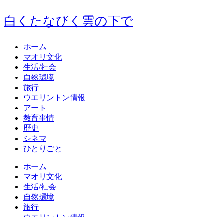
白くたなびく雲の下で
ホーム
マオリ文化
生活/社会
自然環境
旅行
ウエリントン情報
アート
教育事情
歴史
シネマ
ひとりごと
ホーム
マオリ文化
生活/社会
自然環境
旅行