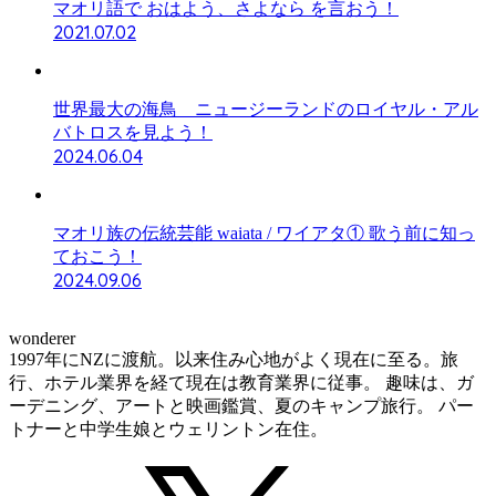
マオリ語で おはよう、さよなら を言おう！
2021.07.02
世界最大の海鳥 ニュージーランドのロイヤル・アル
バトロスを見よう！
2024.06.04
マオリ族の伝統芸能 waiata / ワイアタ① 歌う前に知っ
ておこう！
2024.09.06
wonderer
1997年にNZに渡航。以来住み心地がよく現在に至る。旅
行、ホテル業界を経て現在は教育業界に従事。 趣味は、ガ
ーデニング、アートと映画鑑賞、夏のキャンプ旅行。 パー
トナーと中学生娘とウェリントン在住。