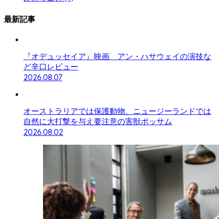
最新記事
『オデュッセイア』映画 アン・ハサウェイの演技な
ど辛口レビュー
2026.08.07
オーストラリアでは保護動物、ニュージーランドでは
自然に大打撃を与え要注意の害獣ポッサム
2026.08.02