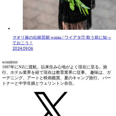
マオリ族の伝統芸能 waiata / ワイアタ① 歌う前に知っ
ておこう！
2024.09.06
wonderer
1997年にNZに渡航。以来住み心地がよく現在に至る。旅
行、ホテル業界を経て現在は教育業界に従事。 趣味は、ガ
ーデニング、アートと映画鑑賞、夏のキャンプ旅行。 パー
トナーと中学生娘とウェリントン在住。