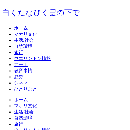
白くたなびく雲の下で
ホーム
マオリ文化
生活/社会
自然環境
旅行
ウエリントン情報
アート
教育事情
歴史
シネマ
ひとりごと
ホーム
マオリ文化
生活/社会
自然環境
旅行