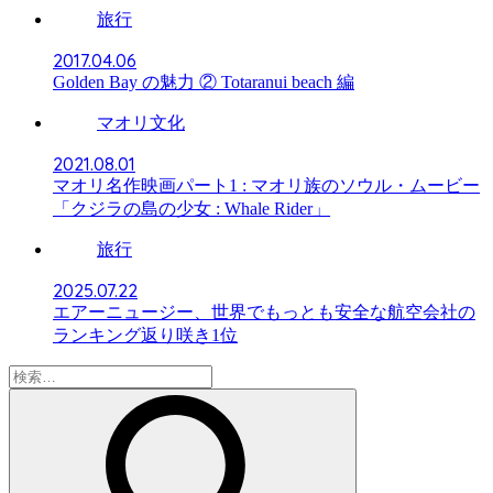
旅行
2017.04.06
Golden Bay の魅力 ② Totaranui beach 編
マオリ文化
2021.08.01
マオリ名作映画パート1 : マオリ族のソウル・ムービー
「クジラの島の少女 : Whale Rider」
旅行
2025.07.22
エアーニュージー、世界でもっとも安全な航空会社の
ランキング返り咲き1位
検
索: