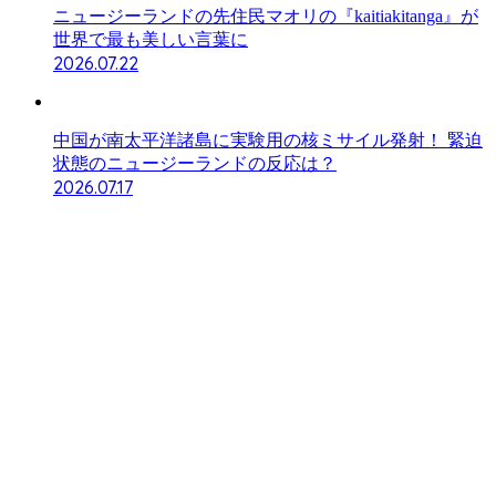
ニュージーランドの先住民マオリの『kaitiakitanga』が
世界で最も美しい言葉に
2026.07.22
中国が南太平洋諸島に実験用の核ミサイル発射！ 緊迫
状態のニュージーランドの反応は？
2026.07.17