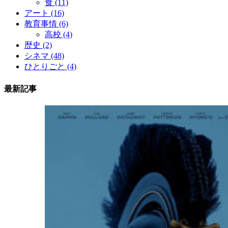
食
(11)
アート
(16)
教育事情
(6)
高校
(4)
歴史
(2)
シネマ
(48)
ひとりごと
(4)
最新記事