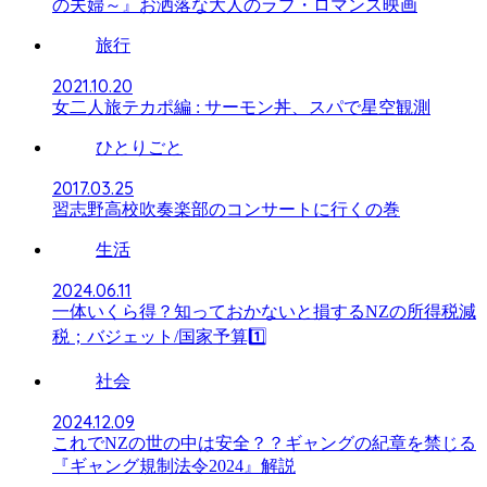
の夫婦～』お洒落な大人のラブ・ロマンス映画
旅行
2021.10.20
女二人旅テカポ編 : サーモン丼、スパで星空観測
ひとりごと
2017.03.25
習志野高校吹奏楽部のコンサートに行くの巻
生活
2024.06.11
一体いくら得？知っておかないと損するNZの所得税減
税；バジェット/国家予算1️⃣
社会
2024.12.09
これでNZの世の中は安全？？ギャングの紀章を禁じる
『ギャング規制法令2024』解説