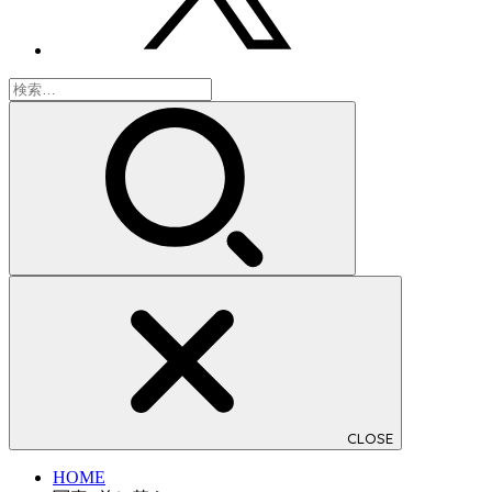
検
索:
CLOSE
HOME