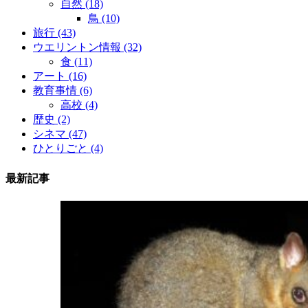
自然
(18)
鳥
(10)
旅行
(43)
ウエリントン情報
(32)
食
(11)
アート
(16)
教育事情
(6)
高校
(4)
歴史
(2)
シネマ
(47)
ひとりごと
(4)
最新記事