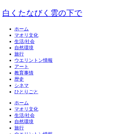
白くたなびく雲の下で
ホーム
マオリ文化
生活/社会
自然環境
旅行
ウエリントン情報
アート
教育事情
歴史
シネマ
ひとりごと
ホーム
マオリ文化
生活/社会
自然環境
旅行