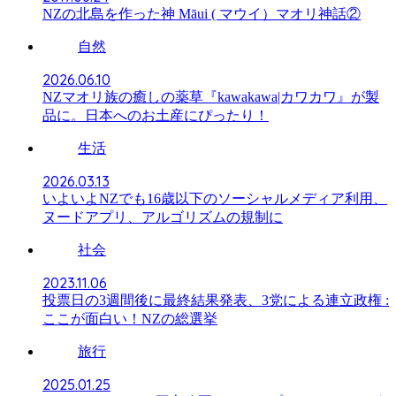
NZの北島を作った神 Māui ( マウイ）マオリ神話②
自然
2026.06.10
NZマオリ族の癒しの薬草『kawakawa|カワカワ』が製
品に。日本へのお土産にぴったり！
生活
2026.03.13
いよいよNZでも16歳以下のソーシャルメディア利用、
ヌードアプリ、アルゴリズムの規制に
社会
2023.11.06
投票日の3週間後に最終結果発表、3党による連立政権 :
ここが面白い！NZの総選挙
旅行
2025.01.25