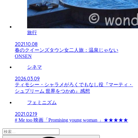
旅行
2021.10.08
春のクイーンズタウン女二人旅：温泉じゃない
ONSEN
シネマ
2026.03.09
ティモシー・シャラメがろくでもなし役『マーティ・
シュプリーム 世界をつかめ』感想
フェミニズム
2021.02.19
# Me too 映画「Promising young woman 」★★★★★
検
索: