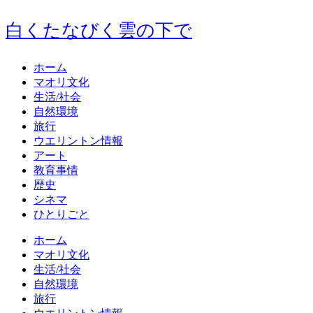
白くたなびく雲の下で
ホーム
マオリ文化
生活/社会
自然環境
旅行
ウエリントン情報
アート
教育事情
歴史
シネマ
ひとりごと
ホーム
マオリ文化
生活/社会
自然環境
旅行