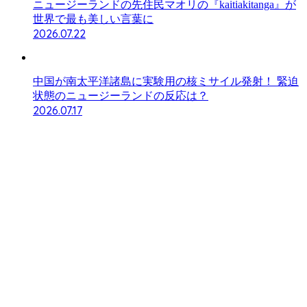
ニュージーランドの先住民マオリの『kaitiakitanga』が
世界で最も美しい言葉に
2026.07.22
中国が南太平洋諸島に実験用の核ミサイル発射！ 緊迫
状態のニュージーランドの反応は？
2026.07.17