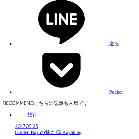
送る
Pocket
RECOMMEND
旅行
2017.05.23
Golden Bay の魅力 ⑤ Kayaking