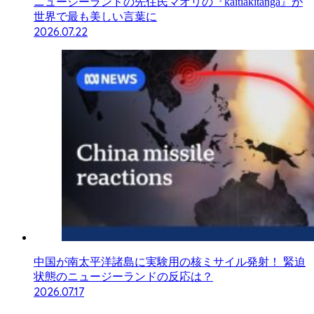
ニュージーランドの先住民マオリの『kaitiakitanga』が
世界で最も美しい言葉に
2026.07.22
中国が南太平洋諸島に実験用の核ミサイル発射！ 緊迫
状態のニュージーランドの反応は？
2026.07.17