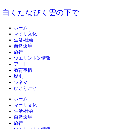
白くたなびく雲の下で
ホーム
マオリ文化
生活/社会
自然環境
旅行
ウエリントン情報
アート
教育事情
歴史
シネマ
ひとりごと
ホーム
マオリ文化
生活/社会
自然環境
旅行