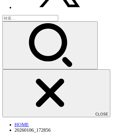
検
索:
CLOSE
HOME
20260106_172856