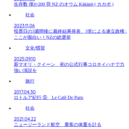
生存数 僅か200 羽 NZ のオウム Kākāpō ( カカポ )
社会
2023.11.06
投票日の3週間後に最終結果発表、3党による連立政権 :
ここが面白い！NZの総選挙
文化/慣習
2025.09.10
新マオリ・クイーン 初の公式行事コロネイハナで力
強い演説を
旅行
2017.04.30
ロトルア紀行 ⑤ Le Café De Paris
社会
2021.04.22
ニュージーランド航空 乗客の体重を計る