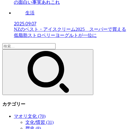
の面白い事実あれこれ
生活
2025.09.07
NZのベスト・アイスクリーム2025 スーパーで買える
低脂肪ストロベリーヨーグルトが一位に
検
索:
カテゴリー
マオリ文化
(70)
文化/慣習
(31)
歴史
(8)