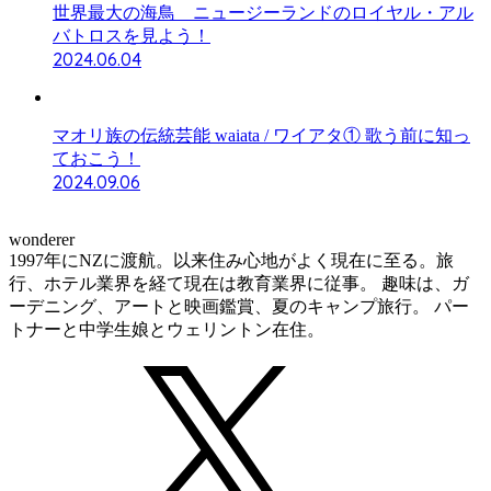
世界最大の海鳥 ニュージーランドのロイヤル・アル
バトロスを見よう！
2024.06.04
マオリ族の伝統芸能 waiata / ワイアタ① 歌う前に知っ
ておこう！
2024.09.06
wonderer
1997年にNZに渡航。以来住み心地がよく現在に至る。旅
行、ホテル業界を経て現在は教育業界に従事。 趣味は、ガ
ーデニング、アートと映画鑑賞、夏のキャンプ旅行。 パー
トナーと中学生娘とウェリントン在住。