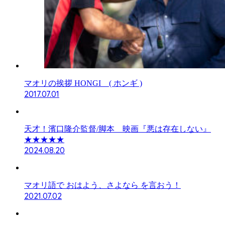
マオリの挨拶 HONGI ( ホンギ )
2017.07.01
天才！濱口隆介監督/脚本 映画『悪は存在しない』
★★★★★
2024.08.20
マオリ語で おはよう、さよなら を言おう！
2021.07.02