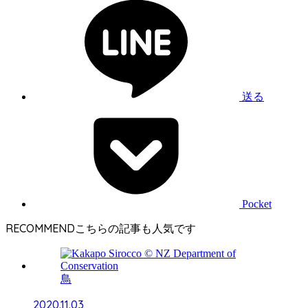
送る
Pocket
RECOMMEND
鳥
2020.11.03