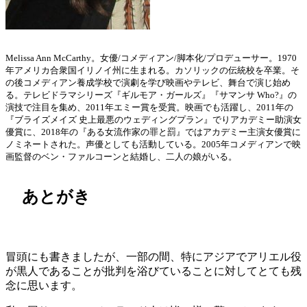
Melissa Ann McCarthy。女優/コメディアン/脚本化/プロデューサー。1970
年アメリカ合衆国イリノイ州に生まれる。カソリックの伝統校を卒業。そ
の後コメディアン養成学校で演劇を学び映画やテレビ、舞台で演じ始め
る。テレビドラマシリーズ『ギルモア・ガールズ』『サマンサ Who?』の
演技で注目を集め、2011年エミー賞を受賞。映画でも活躍し、2011年の
『ブライズメイズ 史上最悪のウェディングプラン』でりアカデミー助演女
優賞に、2018年の『ある女流作家の罪と罰』ではアカデミー主演女優賞に
ノミネートされた。声優としても活動している。2005年コメディアンで映
画監督のベン・ファルコーンと結婚し、二人の娘がいる。
あとがき
冒頭にも書きましたが、一部の間、特にアジアでアリエル役
が黒人であることが批判を浴びていることに対してとても残
念に思います。