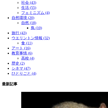
社会
(43)
生活
(55)
フェミニズム
(4)
自然環境
(20)
自然
(18)
鳥
(10)
旅行
(43)
ウエリントン情報
(32)
食
(11)
アート
(16)
教育事情
(6)
高校
(4)
歴史
(2)
シネマ
(47)
ひとりごと
(4)
最新記事