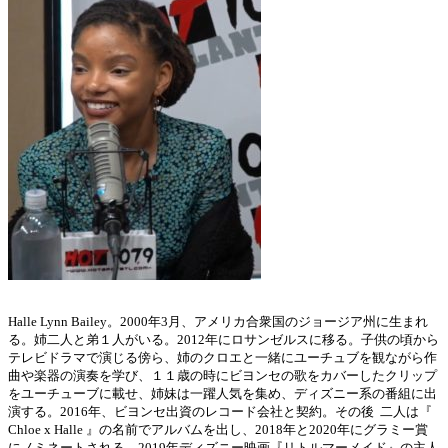
Halle Lynn Bailey。2000年3月、アメリカ合衆国のジョージア州に生まれ
る。姉二人と弟１人がいる。2012年にロサンゼルスに移る。子供の頃から
テレビドラマで演じる傍ら、姉のクロエと一緒にユーチュブを観ながら作
曲や楽器の演奏を学び、１１歳の時にビヨンセの歌をカバーしたクリップ
をユーチューブに載せ、姉妹は一躍人気を集め、ディズニー系の番組に出
演する。2016年、ビヨンセ出資のレコード会社と契約。その後 二人は『
Chloe x Halle 』の名前でアルバムを出し、2018年と2020年にグラミー賞
にノミネートされる。2019年ディズニー映画『リトルマーメイド』の主人