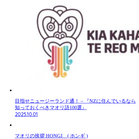
目指せニュージーランド通！－『NZに住んでいるなら
知っておくべきマオリ語100選』
2025.10.01
マオリの挨拶 HONGI ( ホンギ )