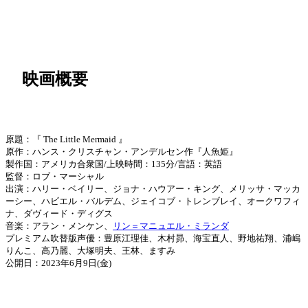
映画概要
原題：『 The Little Mermaid 』
原作：ハンス・クリスチャン・アンデルセン作『人魚姫』
製作国：アメリカ合衆国/上映時間：135分/言語：英語
監督：ロブ・マーシャル
出演：ハリー・ベイリー、ジョナ・ハウアー・キング、メリッサ・マッカ
ーシー、ハビエル・バルデム、ジェイコブ・トレンブレイ、オークワフィ
ナ、ダヴィード・ディグス
音楽：アラン・メンケン、
リン＝マニュエル・ミランダ
プレミアム吹替版声優：豊原江理佳、木村昴、海宝直人、野地祐翔、浦嶋
りんこ、高乃麗、大塚明夫、王林、ますみ
公開日：2023年6月9日(金)