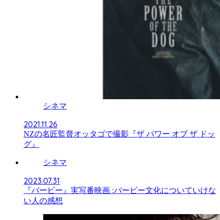
シネマ
2021.11.26
NZの名匠監督オッタゴで撮影『ザ パワー オブ ザ ドッ
グ』
シネマ
2023.07.31
『バービー』実写番映画 :バービー文化についていけな
い人の感想