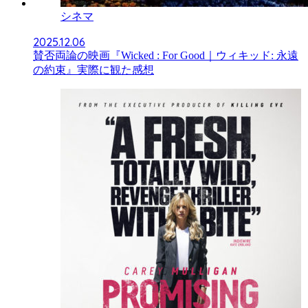
シネマ
2025.12.06
賛否両論の映画『Wicked : For Good｜ウィキッド: 永遠
の約束』実際に観た感想