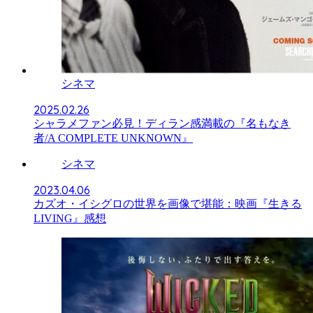
シネマ
2025.02.26
シャラメファン必見！ディラン感満載の『名もなき
者/A COMPLETE UNKNOWN』
シネマ
2023.04.06
カズオ・イシグロの世界を画像で堪能：映画『生きる
LIVING』感想