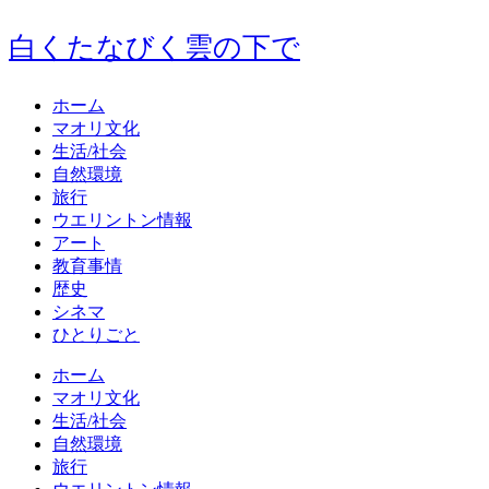
白くたなびく雲の下で
ホーム
マオリ文化
生活/社会
自然環境
旅行
ウエリントン情報
アート
教育事情
歴史
シネマ
ひとりごと
ホーム
マオリ文化
生活/社会
自然環境
旅行