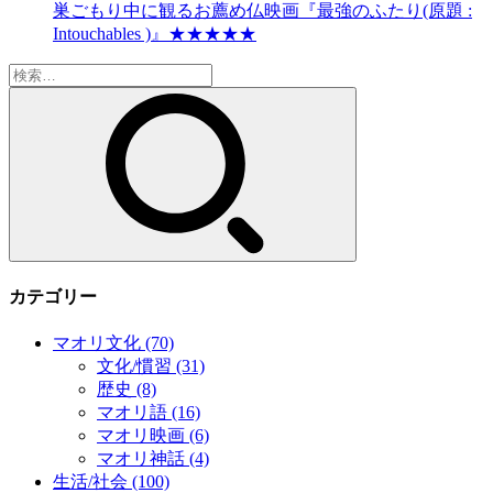
巣ごもり中に観るお薦め仏映画『最強のふたり(原題 :
Intouchables )』★★★★★
検
索:
カテゴリー
マオリ文化
(70)
文化/慣習
(31)
歴史
(8)
マオリ語
(16)
マオリ映画
(6)
マオリ神話
(4)
生活/社会
(100)