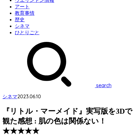
ウエリントン情報
アート
教育事情
歴史
シネマ
ひとりごと
search
2023.06.10
シネマ
『リトル・マーメイド』実写版を3Dで
観た感想 : 肌の色は関係ない！
★★★★★