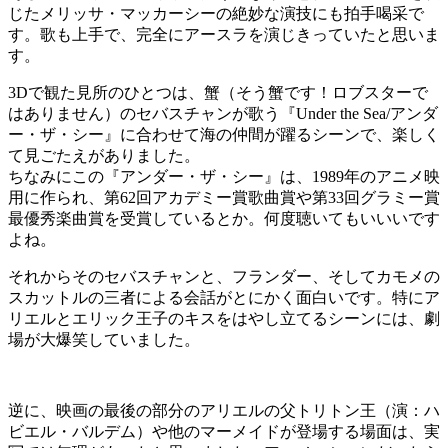
じたメリッサ・マッカーシーの絶妙な演技にも拍手喝采で
す。歌も上手で、完全にアースラを演じきっていたと思いま
す。
3Dで観た見所のひとつは、蟹（そう蟹です！ロブスターで
はありません）のセバスチャンが歌う『Under the Sea/アンダ
ー・ザ・シー』に合わせて海の仲間が躍るシーンで、楽しく
て見ごたえがありました。
ちなみにこの『アンダー・ザ・シー』は、1989年のアニメ映
用に作られ、第62回アカデミー賞歌曲賞や第33回グラミー賞
最優秀楽曲賞を受賞しているとか。何度聴いてもいいいです
よね。
それからそのセバスチャンと、フランダー、そしてカモメの
スカットルの三者による会話がとにかく面白いです。特にア
リエルとエリック王子のキスをはやし立てるシーンには、劇
場が大爆笑していました。
逆に、映画の最後の部分のアリエルの父トリトン王（演：ハ
ビエル・バルデム）や他のマーメイドが登場する場面は、実