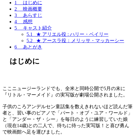
1
はじめに
2
映画概要
3
あらすじ
4
感想
5
キャスト紹介
5.1
★ アリエル役 : ハリー・ベイリー
5.2
★ アースラ役：メリッサ・マッカーシー
6
あとがき
はじめに
ここニュージーランドでも、全米と同時公開で5月の末に
『リトル・マーメイド』の実写版が劇場公開されました。
子供のころアンデルセン童話集を数えきれないほど読んだ筆
者と、習い事のピアノで「パート・オブ・ユア・ワールド」
と「アンダー・ザ・シー」を毎日のように練習していた娘
（現在14歳)との二人で、待ちに待った実写版！と喜び勇ん
で映画館へ足を運びました。