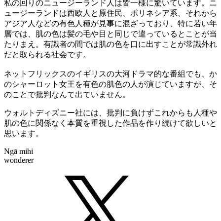
私の回りのニュージーランド人は皆一様に驚いています。ニ
ュージーランドは西欧人と原住民、ポリネシア系、それから
アジア人などの有色人種が見事に混ざっており、特に若い年
層では、肌の色は髪の毛や目と同じで違っているとことが当
たりまえ。有識者の間では肌の色を口に出すことが常識外れ
だと取られる社会です。
ネットフリックスのイギリスの大河ドラマ的な番組でも、か
のシャーロット女王を有色の肌色の人が演じていますが、そ
のことで批判なんて出ていません。
ウォルトディズニー社には、批判に負けずこれからも人種や
肌の色に関係なく本質を重視した作品を作り続けて欲しいと
思います。
Ngā mihi
wonderer