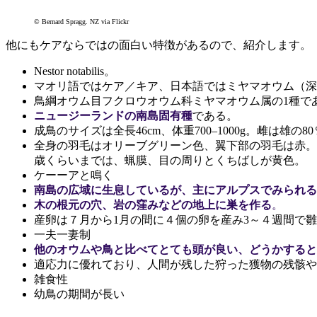
© Bernard Spragg. NZ via Flickr
他にもケアならではの面白い特徴があるので、紹介します。
Nestor notabilis。
マオリ語ではケア／キア、日本語ではミヤマオウム（深
鳥綱オウム目フクロウオウム科ミヤマオウム属の1種で
ニュージーランドの南島固有種
である。
成鳥のサイズは全長46cm、体重700–1000g。雌は雄の8
全身の羽毛はオリーブグリーン色、翼下部の羽毛は赤。
歳くらいまでは、蝋膜、目の周りとくちばしが黄色。
ケーーアと鳴く
南島の広域に生息しているが、主にアルプスでみられる
木の根元の穴、岩の窪みなどの地上に巣を作る
。
産卵は７月から1月の間に４個の卵を産み3～４週間で
一夫一妻制
他のオウムや鳥と比べてとても頭が良い、どうかすると
適応力に優れており、人間が残した狩った獲物の残骸や
雑食性
幼鳥の期間が長い