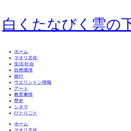
白くたなびく雲の
ホーム
マオリ文化
生活/社会
自然環境
旅行
ウエリントン情報
アート
教育事情
歴史
シネマ
ひとりごと
ホーム
マオリ文化