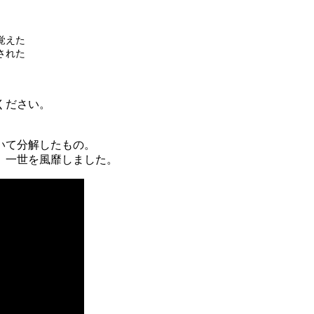
覚えた
された
ください。
いて分解したもの。
、一世を風靡しました。