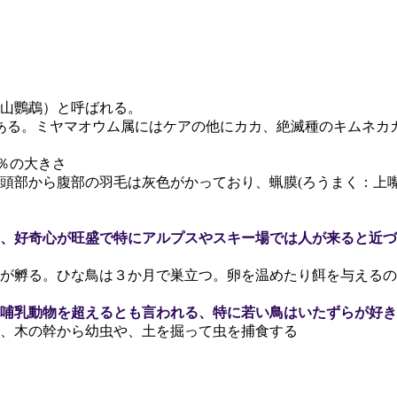
山鸚鵡）と呼ばれる。
ある。ミヤマオウム属にはケアの他にカカ、絶滅種のキムネカ
0％の大きさ
頭部から腹部の羽毛は灰色がかっており、蝋膜(ろうまく：上
、好奇心が旺盛で特にアルプスやスキー場では人が来ると近づ
雛が孵る。ひな鳥は３か月で巣立つ。卵を温めたり餌を与える
哺乳動物を超えるとも言われる、特に若い鳥はいたずらが好き
、木の幹から幼虫や、土を掘って虫を捕食する