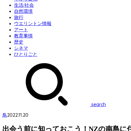
生活/社会
自然環境
旅行
ウエリントン情報
アート
教育事情
歴史
シネマ
ひとりごと
search
2022.11.20
鳥
出会う前に知っておこう！NZの南島に住