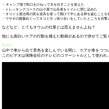
・
キャンプ場で蛇口をひねって水を出すことを覚えた
・トレッキングコースの山小屋で山岳者をトイレに閉じ込めた
・オコジョ退治用の罠を道具を使って開けて中にある卵を盗むことを
・ウサギの屍骸めぐってネコと引っ張り合いをしていたところを目撃
などなど、とてもオウムの仕業とは思えませんよね？
他にも面白いケアの行動を捕えた動画があるので併せてご覧
動画①
山中で車から出て景色を楽しんでいる間に、ケアが車をつつ
このビデオは保険会社のテレビのコマーシャルとして使われ