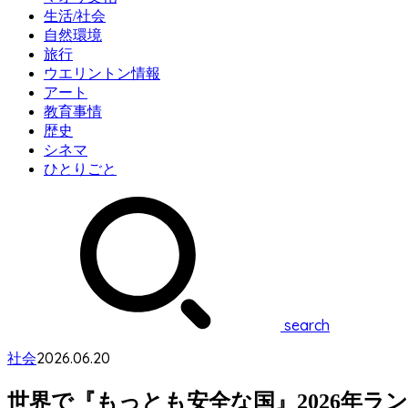
生活/社会
自然環境
旅行
ウエリントン情報
アート
教育事情
歴史
シネマ
ひとりごと
search
2026.06.20
社会
世界で『もっとも安全な国』2026年ラ