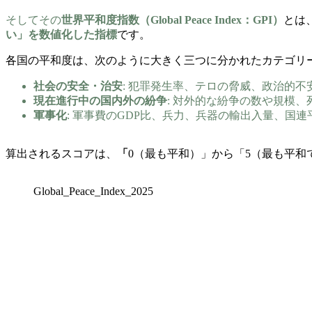
そしてその
世界平和度指数（Global Peace Index：GPI）
とは
い」を数値化した指標
です。
各国の平和度は、次のように大きく三つに分かれたカテゴリ
社会の安全・治安
: 犯罪発生率、テロの脅威、政治的
現在進行中の国内外の紛争
: 対外的な紛争の数や規模、
軍事化
: 軍事費のGDP比、兵力、兵器の輸出入量、国
算出されるスコアは、
「
0（最も平和）」から「5（最も平
Global_Peace_Index_2025