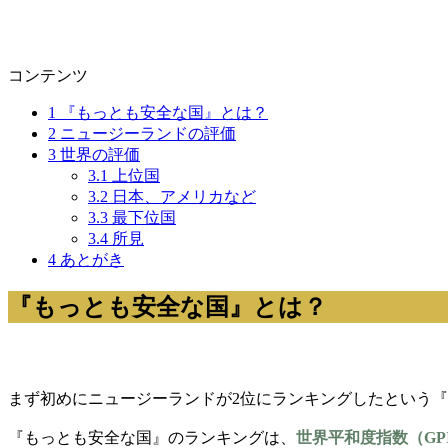
コンテンツ
1
『もっとも安全な国』とは？
2
ニュージーランドの評価
3
世界の評価
3.1
上位国
3.2
日本、アメリカなど
3.3
最下位国
3.4
所見
4
あとがき
『もっとも安全な国』とは？
まず初めにニュージーランドが2位にランキングしたという
『もっとも安全な国』のランキングは、
世界平和度指数（GP