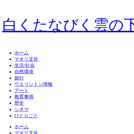
白くたなびく雲の
ホーム
マオリ文化
生活/社会
自然環境
旅行
ウエリントン情報
アート
教育事情
歴史
シネマ
ひとりごと
ホーム
マオリ文化