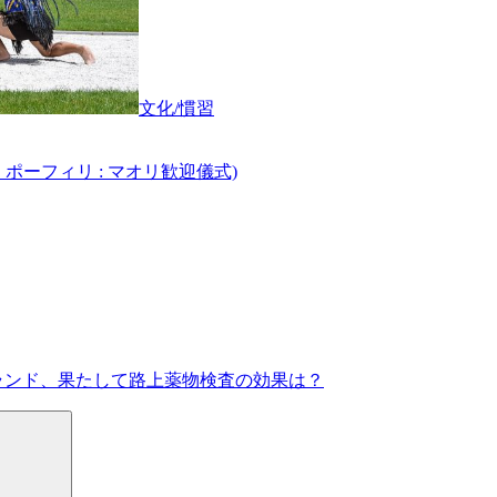
文化/慣習
 ポーフィリ : マオリ歓迎儀式)
ランド、果たして路上薬物検査の効果は？