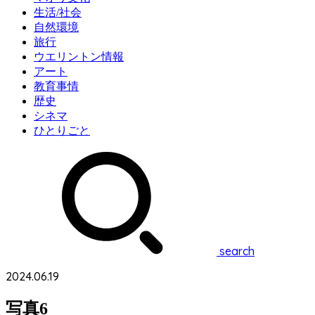
生活/社会
自然環境
旅行
ウエリントン情報
アート
教育事情
歴史
シネマ
ひとりごと
search
2024.06.19
写真6