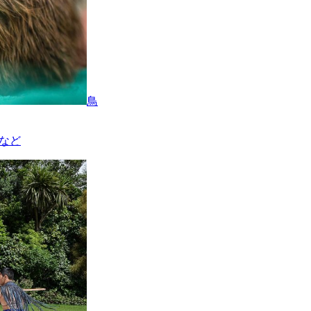
鳥
係など