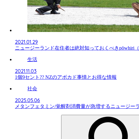
2021.01.29
ニュージーランド在住者は絶対知っておくべきpōwhiri（
生活
2021.11.03
1個9セント?? NZのアボカド事情とお得な情報
社会
2025.05.06
メタンフェタミン/覚醒剤消費量が急増するニュージー
検
索: