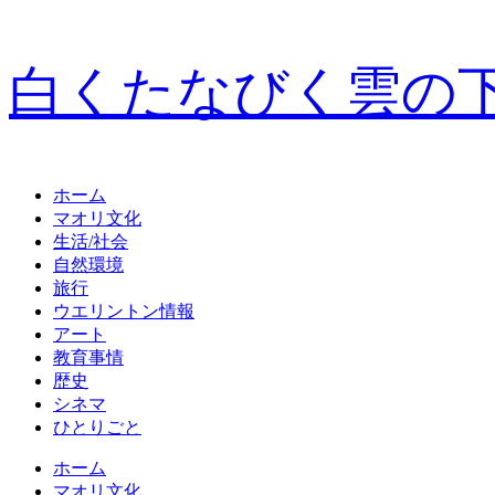
白くたなびく雲の
ホーム
マオリ文化
生活/社会
自然環境
旅行
ウエリントン情報
アート
教育事情
歴史
シネマ
ひとりごと
ホーム
マオリ文化