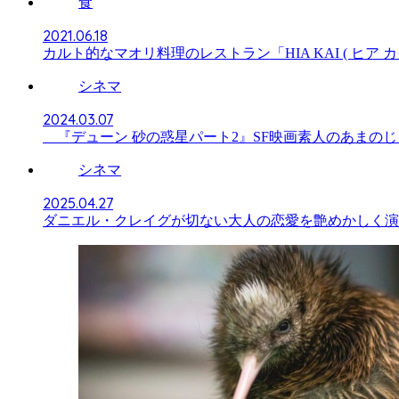
食
2021.06.18
カルト的なマオリ料理のレストラン「HIA KAI ( ヒア 
シネマ
2024.03.07
『デューン 砂の惑星パート2』SF映画素人のあまの
シネマ
2025.04.27
ダニエル・クレイグが切ない大人の恋愛を艶めかしく演技