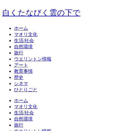
白くたなびく雲の下で
ホーム
マオリ文化
生活/社会
自然環境
旅行
ウエリントン情報
アート
教育事情
歴史
シネマ
ひとりごと
ホーム
マオリ文化
生活/社会
自然環境
旅行