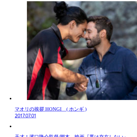
マオリの挨拶 HONGI ( ホンギ )
2017.07.01
天才！濱口隆介監督/脚本 映画『悪は存在しない』