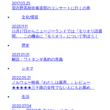
2017.03.25
習志野高校吹奏楽部のコンサートに行くの巻
文化/慣習
2025.11.11
11月17日からニュージーランドでは『モリオリ語週
間』。この機会に『モリオリ』について学ぼう！
歴史
2021.01.01
解説：ワイタンギ条約の意義
シネマ
2022.05.21
ノルウェー映画『わたしは最悪。』レビュー
★★★★★三十路の女性でない人にもお薦め
生活
2020.07.04