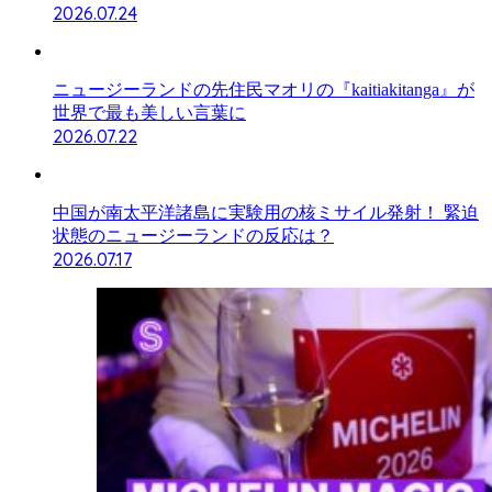
2026.07.24
ニュージーランドの先住民マオリの『kaitiakitanga』が
世界で最も美しい言葉に
2026.07.22
中国が南太平洋諸島に実験用の核ミサイル発射！ 緊迫
状態のニュージーランドの反応は？
2026.07.17