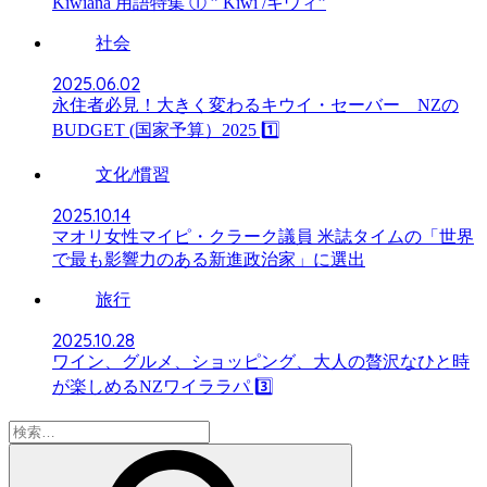
Kiwiana 用語特集 ① ” Kiwi /キウィ”
社会
2025.06.02
永住者必見！大きく変わるキウイ・セーバー NZの
BUDGET (国家予算）2025 1️⃣
文化/慣習
2025.10.14
マオリ女性マイピ・クラーク議員 米誌タイムの「世界
で最も影響力のある新進政治家」に選出
旅行
2025.10.28
ワイン、グルメ、ショッピング、大人の贅沢なひと時
が楽しめるNZワイララパ 3️⃣
検
索: