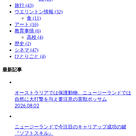
旅行
(43)
ウエリントン情報
(32)
食
(11)
アート
(16)
教育事情
(6)
高校
(4)
歴史
(2)
シネマ
(47)
ひとりごと
(4)
最新記事
オーストラリアでは保護動物、ニュージーランドでは
自然に大打撃を与え要注意の害獣ポッサム
2026.08.02
ニュージーランドで今注目のキャリアップ成功の鍵
『ソフトスキル』