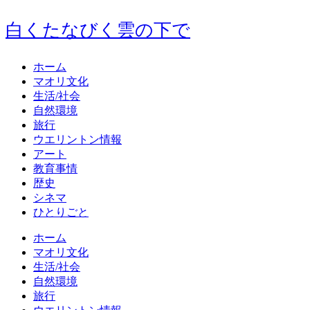
白くたなびく雲の下で
ホーム
マオリ文化
生活/社会
自然環境
旅行
ウエリントン情報
アート
教育事情
歴史
シネマ
ひとりごと
ホーム
マオリ文化
生活/社会
自然環境
旅行