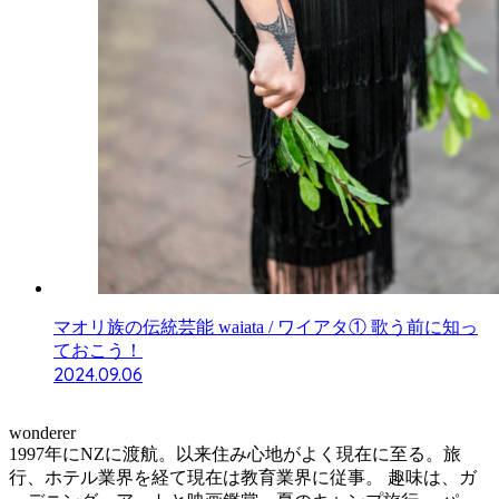
マオリ族の伝統芸能 waiata / ワイアタ① 歌う前に知っ
ておこう！
2024.09.06
wonderer
1997年にNZに渡航。以来住み心地がよく現在に至る。旅
行、ホテル業界を経て現在は教育業界に従事。 趣味は、ガ