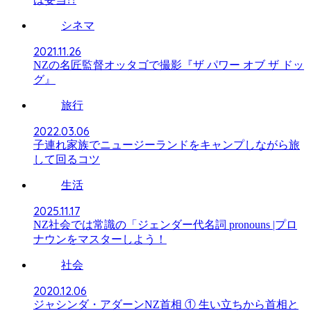
シネマ
2021.11.26
NZの名匠監督オッタゴで撮影『ザ パワー オブ ザ ドッ
グ』
旅行
2022.03.06
子連れ家族でニュージーランドをキャンプしながら旅
して回るコツ
生活
2025.11.17
NZ社会では常識の「ジェンダー代名詞 pronouns |プロ
ナウンをマスターしよう！
社会
2020.12.06
ジャシンダ・アダーンNZ首相 ① 生い立ちから首相と