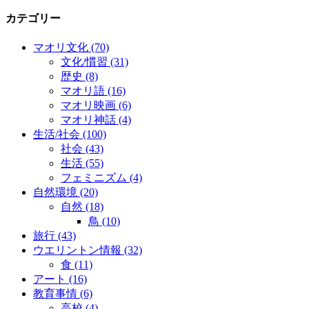
カテゴリー
マオリ文化
(70)
文化/慣習
(31)
歴史
(8)
マオリ語
(16)
マオリ映画
(6)
マオリ神話
(4)
生活/社会
(100)
社会
(43)
生活
(55)
フェミニズム
(4)
自然環境
(20)
自然
(18)
鳥
(10)
旅行
(43)
ウエリントン情報
(32)
食
(11)
アート
(16)
教育事情
(6)
高校
(4)