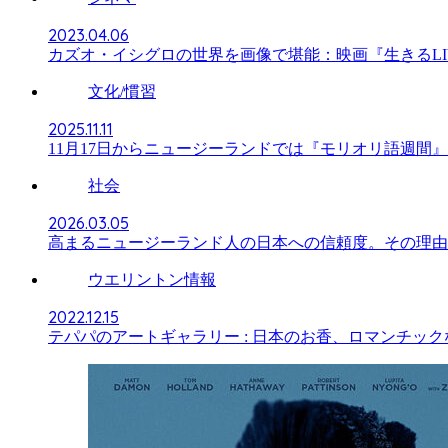
2023.04.06
カズオ・イシグロの世界を画像で堪能：映画『生きるLIV
文化/慣習
2025.11.11
11月17日からニュージーランドでは『モリオリ語週間
社会
2026.03.05
高まるニュージーランド人の日本への信頼度。その理由
ウエリントン情報
2022.12.15
テパパのアートギャラリー : 日本のお香、ロマンチッ