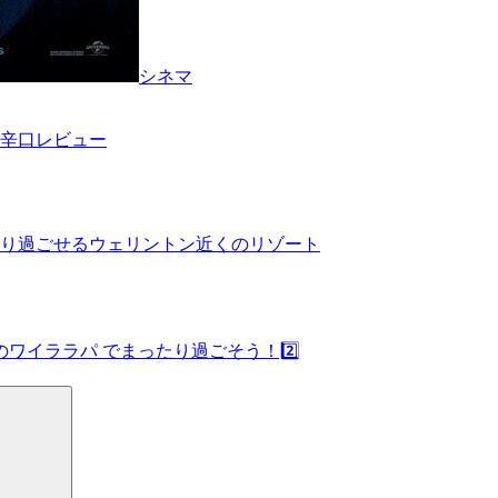
シネマ
辛口レビュー
り過ごせるウェリントン近くのリゾート
ワイララパ でまったり過ごそう！2️⃣