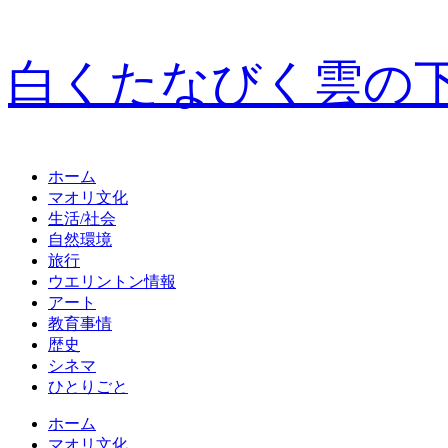
白くたなびく雲の
ホーム
マオリ文化
生活/社会
自然環境
旅行
ウエリントン情報
アート
教育事情
歴史
シネマ
ひとりごと
ホーム
マオリ文化