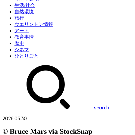
生活/社会
自然環境
旅行
ウエリントン情報
アート
教育事情
歴史
シネマ
ひとりごと
search
2026.05.30
© Bruce Mars via StockSnap