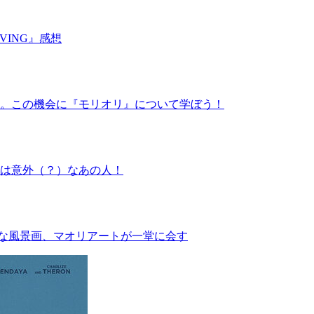
ING』感想
』。この機会に『モリオリ』について学ぼう！
は意外（？）なあの人！
クな風景画、マオリアートが一堂に会す