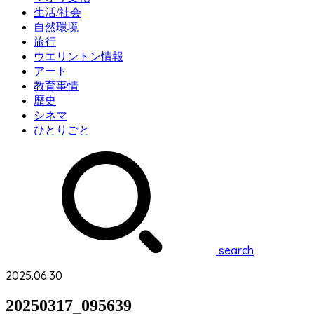
生活/社会
自然環境
旅行
ウエリントン情報
アート
教育事情
歴史
シネマ
ひとりごと
search
2025.06.30
20250317_095639