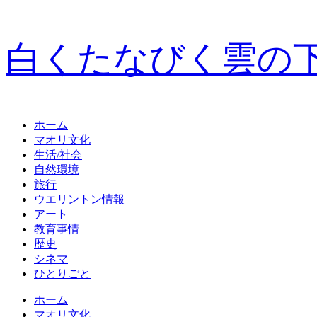
白くたなびく雲の
ホーム
マオリ文化
生活/社会
自然環境
旅行
ウエリントン情報
アート
教育事情
歴史
シネマ
ひとりごと
ホーム
マオリ文化