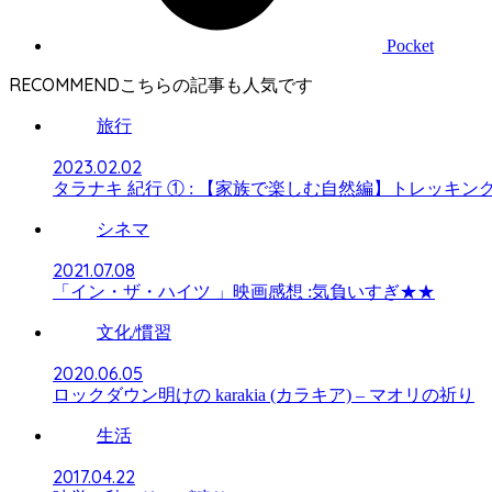
Pocket
RECOMMEND
旅行
2023.02.02
タラナキ 紀行 ① : 【家族で楽しむ自然編】トレッキン
シネマ
2021.07.08
「イン・ザ・ハイツ 」映画感想 :気負いすぎ★★
文化/慣習
2020.06.05
ロックダウン明けの karakia (カラキア) – マオリの祈り
生活
2017.04.22