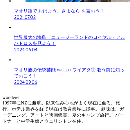
マオリ語で おはよう、さよなら を言おう！
2021.07.02
世界最大の海鳥 ニュージーランドのロイヤル・アル
バトロスを見よう！
2024.06.04
マオリ族の伝統芸能 waiata / ワイアタ① 歌う前に知っ
ておこう！
2024.09.06
wonderer
1997年にNZに渡航。以来住み心地がよく現在に至る。旅
行、ホテル業界を経て現在は教育業界に従事。 趣味は、ガ
ーデニング、アートと映画鑑賞、夏のキャンプ旅行。 パー
トナーと中学生娘とウェリントン在住。