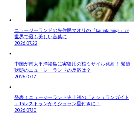
ニュージーランドの先住民マオリの『kaitiakitanga』が
世界で最も美しい言葉に
2026.07.22
中国が南太平洋諸島に実験用の核ミサイル発射！ 緊迫
状態のニュージーランドの反応は？
2026.07.17
発表！ニュージーランド史上初の「ミシュランガイド
」15レストランがミシュラン星付きに！
2026.07.10