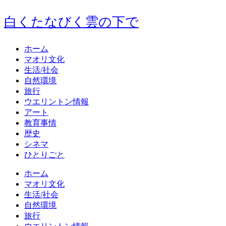
白くたなびく雲の下で
ホーム
マオリ文化
生活/社会
自然環境
旅行
ウエリントン情報
アート
教育事情
歴史
シネマ
ひとりごと
ホーム
マオリ文化
生活/社会
自然環境
旅行