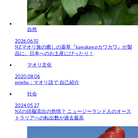
自然
2026.06.10
NZマオリ族の癒しの薬草『kawakawa|カワカワ』が製
品に。日本へのお土産にぴったり！
マオリ文化
2020.08.06
pepeha：マオリ語で 自己紹介
社会
2024.05.27
NZの頭脳流出の危惧？ ニュージーランド人のオース
トラリアへの転出数が過去最高