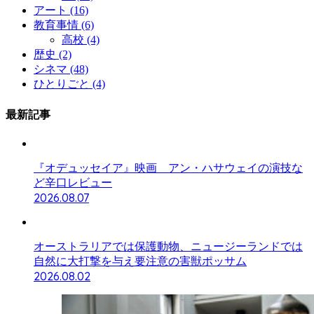
アート
(16)
教育事情
(6)
高校
(4)
歴史
(2)
シネマ
(48)
ひとりごと
(4)
最新記事
『オデュッセイア』映画 アン・ハサウェイの演技な
ど辛口レビュー
2026.08.07
オーストラリアでは保護動物、ニュージーランドでは
自然に大打撃を与え要注意の害獣ポッサム
2026.08.02