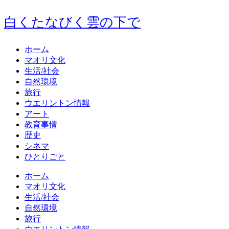
白くたなびく雲の下で
ホーム
マオリ文化
生活/社会
自然環境
旅行
ウエリントン情報
アート
教育事情
歴史
シネマ
ひとりごと
ホーム
マオリ文化
生活/社会
自然環境
旅行