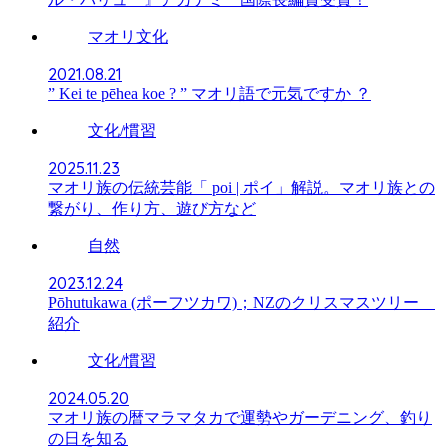
マオリ文化
2021.08.21
” Kei te pēhea koe ? ” マオリ語で元気ですか ？
文化/慣習
2025.11.23
マオリ族の伝統芸能「 poi | ポイ」解説。マオリ族との
繋がり、作り方、遊び方など
自然
2023.12.24
Pōhutukawa (ポーフツカワ)；NZのクリスマスツリー
紹介
文化/慣習
2024.05.20
マオリ族の暦マラマタカで運勢やガーデニング、釣り
の日を知る