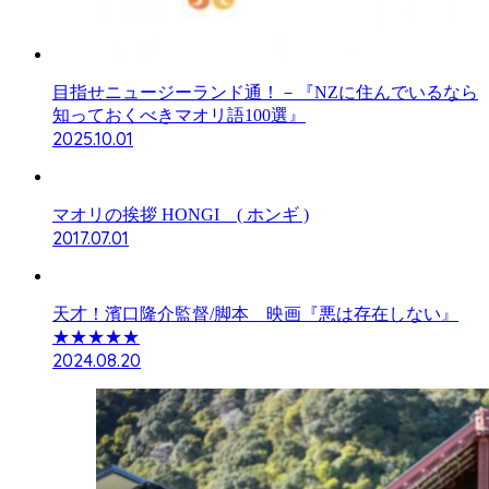
目指せニュージーランド通！－『NZに住んでいるなら
知っておくべきマオリ語100選』
2025.10.01
マオリの挨拶 HONGI ( ホンギ )
2017.07.01
天才！濱口隆介監督/脚本 映画『悪は存在しない』
★★★★★
2024.08.20