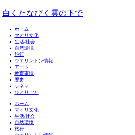
白くたなびく雲の下で
ホーム
マオリ文化
生活/社会
自然環境
旅行
ウエリントン情報
アート
教育事情
歴史
シネマ
ひとりごと
ホーム
マオリ文化
生活/社会
自然環境
旅行