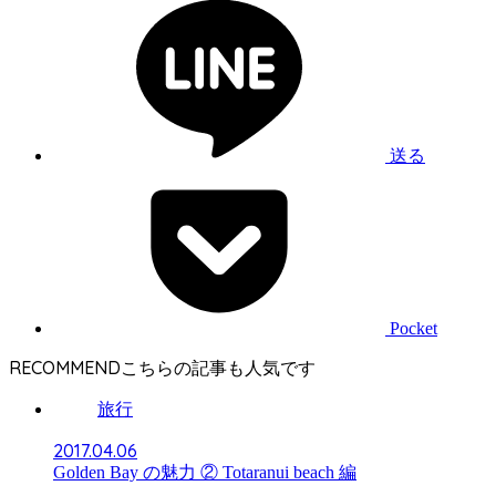
送る
Pocket
RECOMMEND
旅行
2017.04.06
Golden Bay の魅力 ② Totaranui beach 編