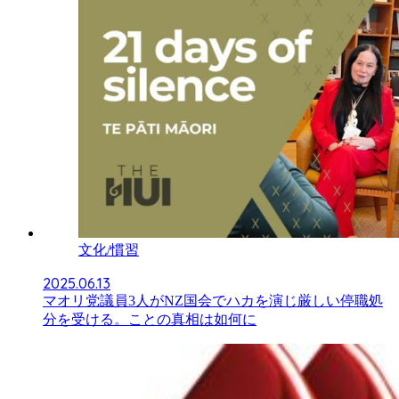
文化/慣習
2025.06.13
マオリ党議員3人がNZ国会でハカを演じ厳しい停職処
分を受ける。ことの真相は如何に