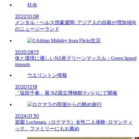
社会
2022.10.08
メンタル・ヘルス啓蒙週間: アジア人の自殺が増加傾向
のニュージーランド
生活
2020.08.13
体と環境に優しいNZ産グリーンマッスル：Green lipped
mussels
ウエリントン情報
2020.12.18
「塩田千春」展 NZ国立博物館テパパにて開催
旅行
2024.01.30
楽園 Lochmara（ロクマラ）女性二人体験; ロマンティ
ック、ファミリーにもお薦め