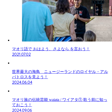
マオリ語で おはよう、さよなら を言おう！
2021.07.02
世界最大の海鳥 ニュージーランドのロイヤル・アル
バトロスを見よう！
2024.06.04
マオリ族の伝統芸能 waiata / ワイアタ① 歌う前に知っ
ておこう！
2024.09.06