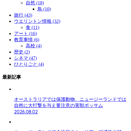
自然
(18)
鳥
(10)
旅行
(43)
ウエリントン情報
(32)
食
(11)
アート
(16)
教育事情
(6)
高校
(4)
歴史
(2)
シネマ
(47)
ひとりごと
(4)
最新記事
オーストラリアでは保護動物、ニュージーランドでは
自然に大打撃を与え要注意の害獣ポッサム
2026.08.02