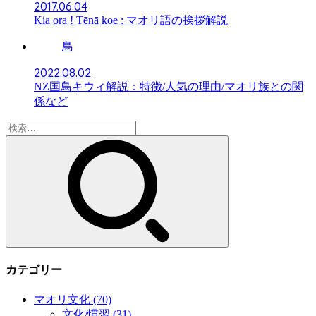
2017.06.04
Kia ora ! Tēnā koe : マオリ語の挨拶解説
鳥
2022.08.02
NZ国鳥キウィ解説：特徴/人気の理由/マオリ族との関
係など
検
索:
カテゴリー
マオリ文化
(70)
文化/慣習
(31)