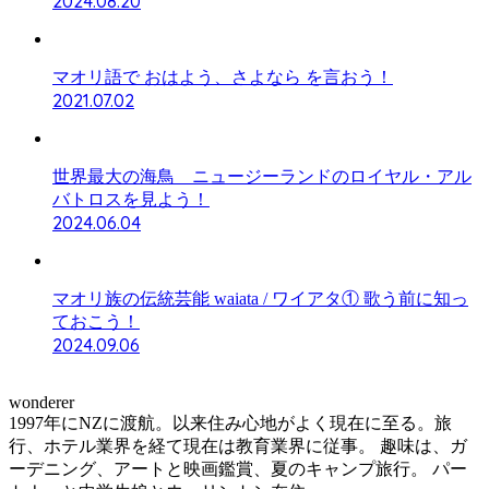
2024.08.20
マオリ語で おはよう、さよなら を言おう！
2021.07.02
世界最大の海鳥 ニュージーランドのロイヤル・アル
バトロスを見よう！
2024.06.04
マオリ族の伝統芸能 waiata / ワイアタ① 歌う前に知っ
ておこう！
2024.09.06
wonderer
1997年にNZに渡航。以来住み心地がよく現在に至る。旅
行、ホテル業界を経て現在は教育業界に従事。 趣味は、ガ
ーデニング、アートと映画鑑賞、夏のキャンプ旅行。 パー