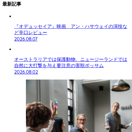
最新記事
『オデュッセイア』映画 アン・ハサウェイの演技な
ど辛口レビュー
2026.08.07
オーストラリアでは保護動物、ニュージーランドでは
自然に大打撃を与え要注意の害獣ポッサム
2026.08.02