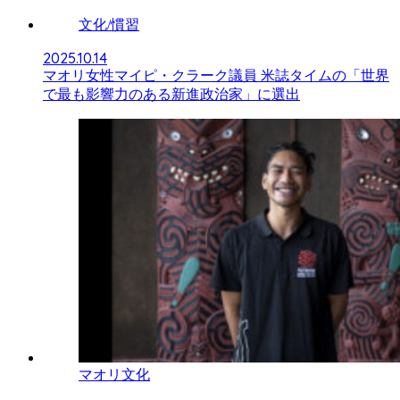
文化/慣習
2025.10.14
マオリ女性マイピ・クラーク議員 米誌タイムの「世界
で最も影響力のある新進政治家」に選出
マオリ文化