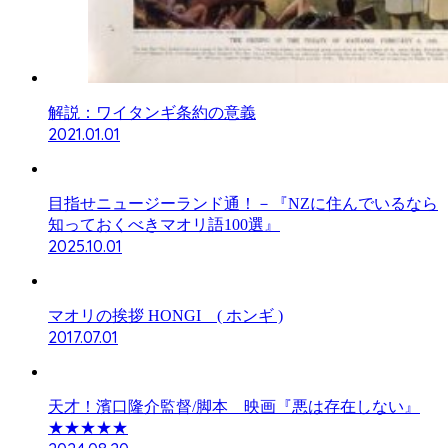
解説：ワイタンギ条約の意義
2021.01.01
目指せニュージーランド通！－『NZに住んでいるなら
知っておくべきマオリ語100選』
2025.10.01
マオリの挨拶 HONGI ( ホンギ )
2017.07.01
天才！濱口隆介監督/脚本 映画『悪は存在しない』
★★★★★