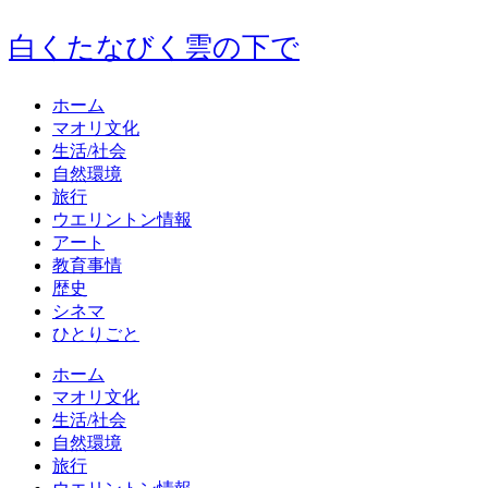
白くたなびく雲の下で
ホーム
マオリ文化
生活/社会
自然環境
旅行
ウエリントン情報
アート
教育事情
歴史
シネマ
ひとりごと
ホーム
マオリ文化
生活/社会
自然環境
旅行