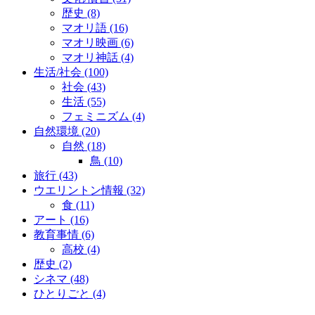
歴史
(8)
マオリ語
(16)
マオリ映画
(6)
マオリ神話
(4)
生活/社会
(100)
社会
(43)
生活
(55)
フェミニズム
(4)
自然環境
(20)
自然
(18)
鳥
(10)
旅行
(43)
ウエリントン情報
(32)
食
(11)
アート
(16)
教育事情
(6)
高校
(4)
歴史
(2)
シネマ
(48)
ひとりごと
(4)