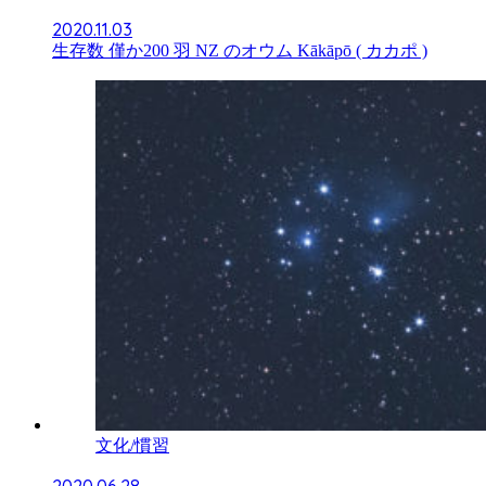
2020.11.03
生存数 僅か200 羽 NZ のオウム Kākāpō ( カカポ )
文化/慣習
2020.06.28