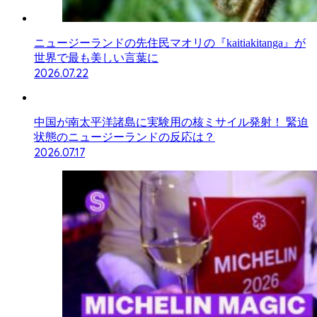
ニュージーランドの先住民マオリの『kaitiakitanga』が
世界で最も美しい言葉に
2026.07.22
中国が南太平洋諸島に実験用の核ミサイル発射！ 緊迫
状態のニュージーランドの反応は？
2026.07.17