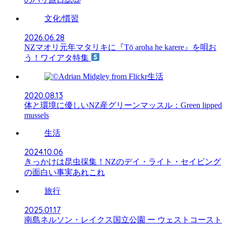
文化/慣習
2026.06.28
NZマオリ元年マタリキに『Tō aroha he karere』を唄お
う！ワイアタ特集
生活
2020.08.13
体と環境に優しいNZ産グリーンマッスル：Green lipped
mussels
生活
2024.10.06
きっかけは昆虫採集！NZのデイ・ライト・セイビング
の面白い事実あれこれ
旅行
2025.01.17
南島ネルソン・レイクス国立公園 ー ウェストコースト