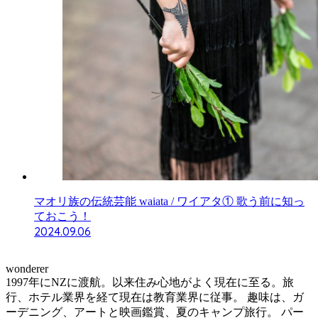
マオリ族の伝統芸能 waiata / ワイアタ① 歌う前に知っ
ておこう！
2024.09.06
wonderer
1997年にNZに渡航。以来住み心地がよく現在に至る。旅
行、ホテル業界を経て現在は教育業界に従事。 趣味は、ガ
ーデニング、アートと映画鑑賞、夏のキャンプ旅行。 パー