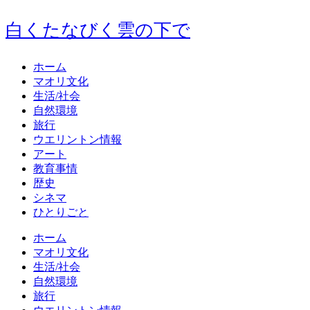
白くたなびく雲の下で
ホーム
マオリ文化
生活/社会
自然環境
旅行
ウエリントン情報
アート
教育事情
歴史
シネマ
ひとりごと
ホーム
マオリ文化
生活/社会
自然環境
旅行