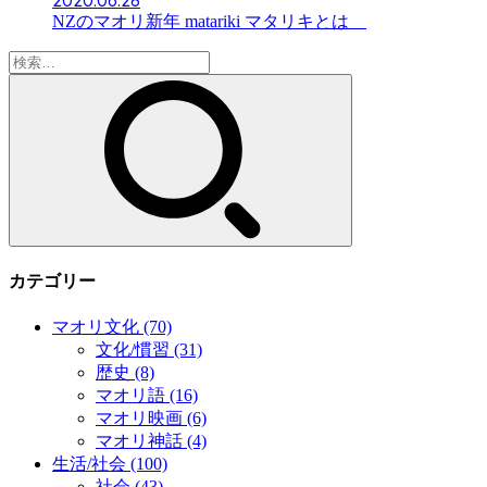
NZのマオリ新年 matariki マタリキとは
検
索:
カテゴリー
マオリ文化
(70)
文化/慣習
(31)
歴史
(8)
マオリ語
(16)
マオリ映画
(6)
マオリ神話
(4)
生活/社会
(100)
社会
(43)