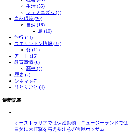
生活
(55)
フェミニズム
(4)
自然環境
(20)
自然
(18)
鳥
(10)
旅行
(43)
ウエリントン情報
(32)
食
(11)
アート
(16)
教育事情
(6)
高校
(4)
歴史
(2)
シネマ
(47)
ひとりごと
(4)
最新記事
オーストラリアでは保護動物、ニュージーランドでは
自然に大打撃を与え要注意の害獣ポッサム