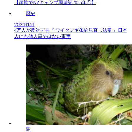
【家族でNZキャンプ周遊記2025年①】
歴史
2024.11.21
4万人が反対デモ『 ワイタンギ条約見直し法案 』日本
人にも他人事ではない事実
鳥