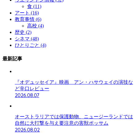
食
(11)
アート
(16)
教育事情
(6)
高校
(4)
歴史
(2)
シネマ
(48)
ひとりごと
(4)
最新記事
『オデュッセイア』映画 アン・ハサウェイの演技な
ど辛口レビュー
2026.08.07
オーストラリアでは保護動物、ニュージーランドでは
自然に大打撃を与え要注意の害獣ポッサム
2026.08.02