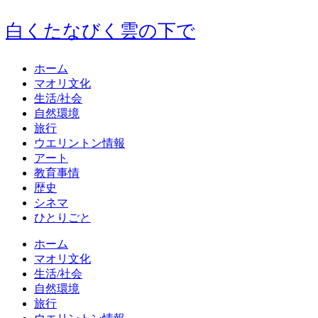
白くたなびく雲の下で
ホーム
マオリ文化
生活/社会
自然環境
旅行
ウエリントン情報
アート
教育事情
歴史
シネマ
ひとりごと
ホーム
マオリ文化
生活/社会
自然環境
旅行