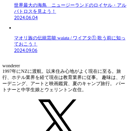
世界最大の海鳥 ニュージーランドのロイヤル・アル
バトロスを見よう！
2024.06.04
マオリ族の伝統芸能 waiata / ワイアタ① 歌う前に知っ
ておこう！
2024.09.06
wonderer
1997年にNZに渡航。以来住み心地がよく現在に至る。旅
行、ホテル業界を経て現在は教育業界に従事。 趣味は、ガ
ーデニング、アートと映画鑑賞、夏のキャンプ旅行。 パー
トナーと中学生娘とウェリントン在住。