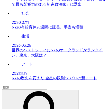
で最も影響力のある新進政治家」に選出
社会
2020.07.11
NZの有給育休26週間に延長、手当も増額
生活
2026.03.26
世界のベストシティにNZのオークランドがランクイ
ン。東京、大阪は？
アート
2021.11.19
NZの歴史を変えた 金星の観測:テパパの新アート
検
索: