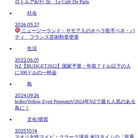
ロトルア紀行 ⑤ Le Café De Paris
社会
2026.05.27
ニュージーランド・サモア人のオペラ歌手ペネ・パ
ティ フランス芸術勲章受章
生活
2022.06.01
NZ【BUDGET2022】国家予算：年収７ドル以下の人
に300ドルの一時金
鳥
2024.09.26
hoiho/Yellow Eyed Penguinが2024年NZで最も人気のある
鳥に！
文化/慣習
2025.10.14
マオリ女性マイピ・クラーク議員 米誌タイムの「世界