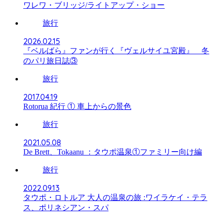
ワレワ・ブリッジ/ライトアップ・ショー
旅行
2026.02.15
『ベルばら』ファンが行く『ヴェルサイユ宮殿』 冬
のパリ旅日誌③
旅行
2017.04.19
Rotorua 紀行 ① 車上からの景色
旅行
2021.05.08
De Brett、Tokaanu ：タウポ温泉①ファミリー向け編
旅行
2022.09.13
タウポ・ロトルア 大人の温泉の旅 :ワイラケイ・テラ
ス、ポリネシアン・スパ