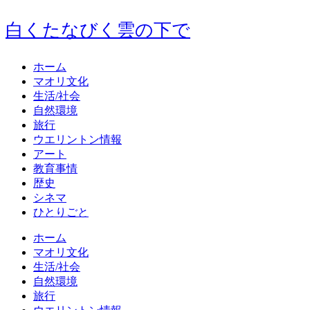
白くたなびく雲の下で
ホーム
マオリ文化
生活/社会
自然環境
旅行
ウエリントン情報
アート
教育事情
歴史
シネマ
ひとりごと
ホーム
マオリ文化
生活/社会
自然環境
旅行