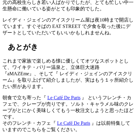
元の高校生らしき若い人ばかりでしたが、とても忙しい中一
生懸命に働いている姿がとても印象的でした。
レイディ・ジェインのアイスクリーム屋は夜10時まで開店し
ています。すぐそばの EAT STREET で夕食を取った後にデ
ザートとしていただいてもいいかもしれませんね。
あとがき
これまで家族で楽しめる懐に優しくてオツなスポットとし
て、ワイキテ・バリー温泉と、立体巨大迷路
『aMAZEme』、そして『 レイディ・ジェインのアイスクリ
ーム』を取り上げて紹介しましたが、実はもう１ヶ所紹介し
たい所があります。
朝食で立ち寄った『
Le Café De Paris
』 というフレンチ・カ
フェで、クレープが売りです。ソルト・キャラメル味のクレ
ープがとにかく美味しくてもう一枚注文しようと思ったほど
です。
そのフレンチ・カフェ『
Le Café De Paris
』は以前特集して
いますのでこちらをご覧ください。