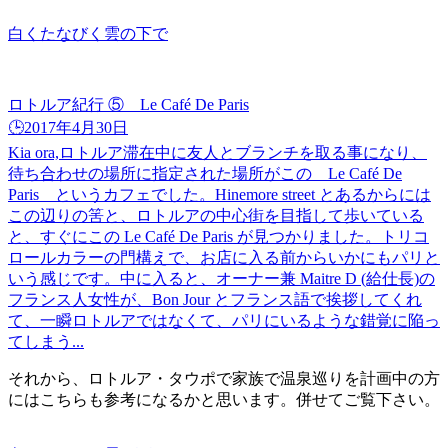
白くたなびく雲の下で
ロトルア紀行 ⑤ Le Café De Paris
🕒️2017年4月30日
Kia ora,ロトルア滞在中に友人とブランチを取る事になり、
待ち合わせの場所に指定された場所がこの Le Café De
Paris というカフェでした。Hinemore street とあるからには
この辺りの筈と、ロトルアの中心街を目指して歩いている
と、すぐにこの Le Café De Paris が見つかりました。トリコ
ロールカラーの門構えで、お店に入る前からいかにもパリと
いう感じです。中に入ると、オーナー兼 Maitre D (給仕長)の
フランス人女性が、Bon Jour とフランス語で挨拶してくれ
て、一瞬ロトルアではなくて、パリにいるような錯覚に陥っ
てしまう...
それから、ロトルア・タウポで家族で温泉巡りを計画中の方
にはこちらも参考になるかと思います。併せてご覧下さい。