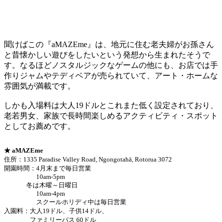
聞けばこの『aMAZEme』は、地元に住む老夫婦がお孫さん
と昔懐かしい遊びをしたいという発想から生まれたそうで
す。なるほどノスタルジックなゲームの他にも、お店では手
作りジャムやテディベアが売られていて、アート・ホームな
雰囲気が満載です。
しかも入場料は大人19ドルとこれまた低く設定されており、
老若男女、家族で長時間楽しめるアクティビティ・スポット
としてお薦めです。
★ aMAZEme
住所：1335 Paradise Valley Road, Ngongotahā, Rotorua 3072
開園時間：4月末まで毎日営業
10am-5pm
冬は木曜～日曜日
10am-4pm
スクールホリディ中は毎日営業
入園料：大人19ドル、子供14ドル、
ファミリーパス 60ドル