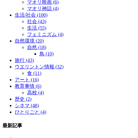
マオリ映画
(6)
マオリ神話
(4)
生活/社会
(100)
社会
(43)
生活
(55)
フェミニズム
(4)
自然環境
(20)
自然
(18)
鳥
(10)
旅行
(43)
ウエリントン情報
(32)
食
(11)
アート
(16)
教育事情
(6)
高校
(4)
歴史
(2)
シネマ
(48)
ひとりごと
(4)
最新記事