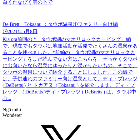
白くたなびく雲の下で
De Brett、Tokaanu ：タウポ温泉①ファミリー向け編
🕒️2021年5月8日
Kia ora前回の *「タウポ湖のマオリロックカービング」編
で、現在でもタウポは地熱活動が活発でたくさんの温泉があ
ることを述べました。*前編の「タウポ湖のマオリロックカ
ービング」をまだ読んでない方はこちらを。せっかくタウポ
に出向いたなら温泉にゆったりと浸かりたいもの。そこで、
タウポの温泉について紹介することにしました。この編で
は、子供連れのファミリー向け温泉として、ディ・ブレッツ
( DeBretts ) と トカアヌ ( Tokaanu ) を紹介します。ディ・ブ
レッツ ( DeBretts )ディ・ブレッツ ( DeBretts ) は、タウポ中
心...
Ngā mihi
Wonderer