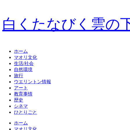
白くたなびく雲の
ホーム
マオリ文化
生活/社会
自然環境
旅行
ウエリントン情報
アート
教育事情
歴史
シネマ
ひとりごと
ホーム
マオリ文化