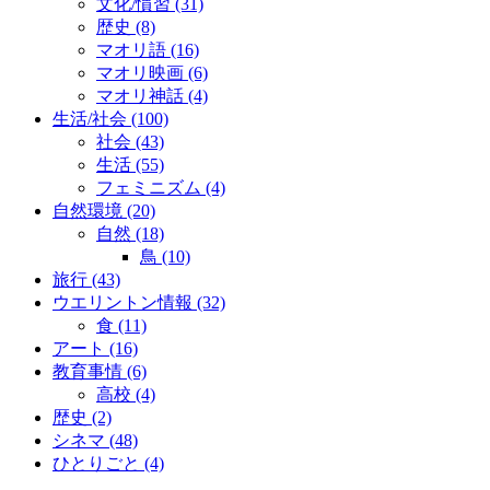
文化/慣習
(31)
歴史
(8)
マオリ語
(16)
マオリ映画
(6)
マオリ神話
(4)
生活/社会
(100)
社会
(43)
生活
(55)
フェミニズム
(4)
自然環境
(20)
自然
(18)
鳥
(10)
旅行
(43)
ウエリントン情報
(32)
食
(11)
アート
(16)
教育事情
(6)
高校
(4)
歴史
(2)
シネマ
(48)
ひとりごと
(4)