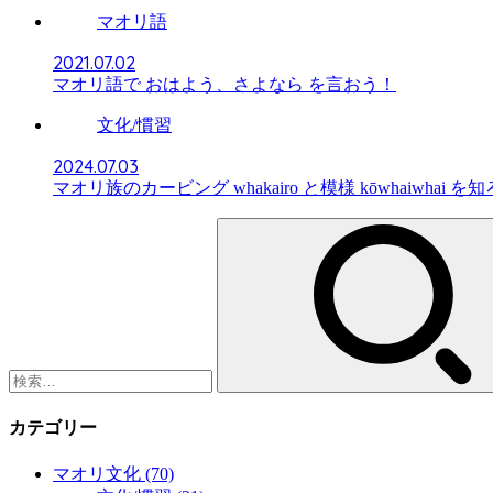
マオリ語
2021.07.02
マオリ語で おはよう、さよなら を言おう！
文化/慣習
2024.07.03
マオリ族のカービング whakairo と模様 kōwhaiwhai を
検
索:
カテゴリー
マオリ文化
(70)