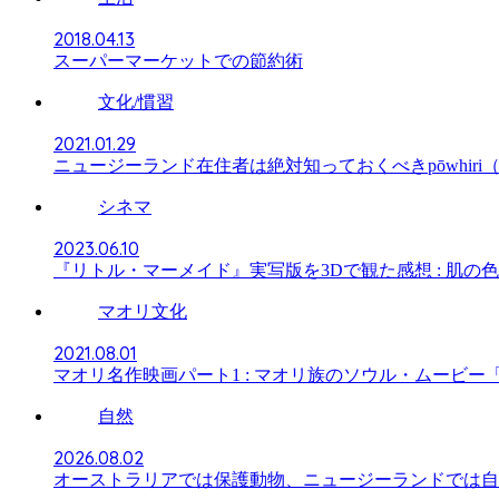
2018.04.13
スーパーマーケットでの節約術
文化/慣習
2021.01.29
ニュージーランド在住者は絶対知っておくべきpōwhiri（
シネマ
2023.06.10
『リトル・マーメイド』実写版を3Dで観た感想 : 肌の
マオリ文化
2021.08.01
マオリ名作映画パート1 : マオリ族のソウル・ムービー「クジラ
自然
2026.08.02
オーストラリアでは保護動物、ニュージーランドでは自