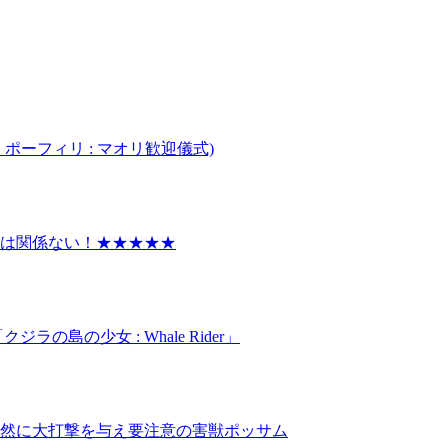
 ポーフィリ : マオリ歓迎儀式)
色は関係ない！★★★★★
の島の少女 : Whale Rider」
然に大打撃を与え要注意の害獣ポッサム