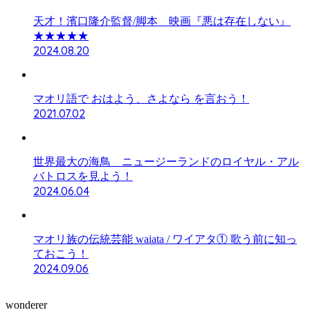
天才！濱口隆介監督/脚本 映画『悪は存在しない』
★★★★★
2024.08.20
マオリ語で おはよう、さよなら を言おう！
2021.07.02
世界最大の海鳥 ニュージーランドのロイヤル・アル
バトロスを見よう！
2024.06.04
マオリ族の伝統芸能 waiata / ワイアタ① 歌う前に知っ
ておこう！
2024.09.06
wonderer