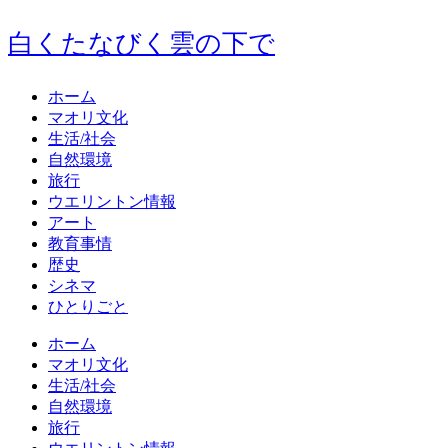
白くたなびく雲の下で
ホーム
マオリ文化
生活/社会
自然環境
旅行
ウエリントン情報
アート
教育事情
歴史
シネマ
ひとりごと
ホーム
マオリ文化
生活/社会
自然環境
旅行