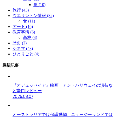
鳥
(10)
旅行
(43)
ウエリントン情報
(32)
食
(11)
アート
(16)
教育事情
(6)
高校
(4)
歴史
(2)
シネマ
(48)
ひとりごと
(4)
最新記事
『オデュッセイア』映画 アン・ハサウェイの演技な
ど辛口レビュー
2026.08.07
オーストラリアでは保護動物、ニュージーランドでは