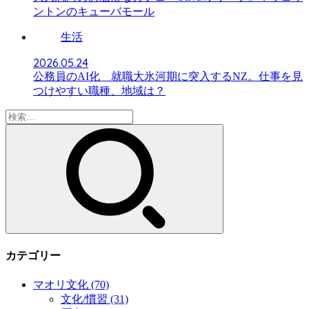
ントンのキューバモール
生活
2026.05.24
公務員のAI化 就職大氷河期に突入するNZ。仕事を見
つけやすい職種、地域は？
検
索:
カテゴリー
マオリ文化
(70)
文化/慣習
(31)