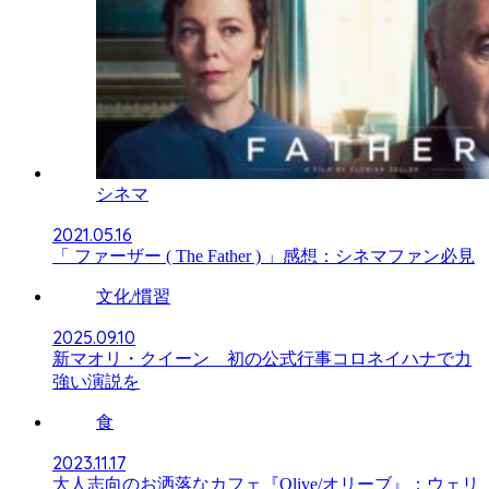
シネマ
2021.05.16
「 ファーザー ( The Father ) 」感想：シネマファン必見
文化/慣習
2025.09.10
新マオリ・クイーン 初の公式行事コロネイハナで力
強い演説を
食
2023.11.17
大人志向のお洒落なカフェ『Olive/オリーブ』：ウェリ