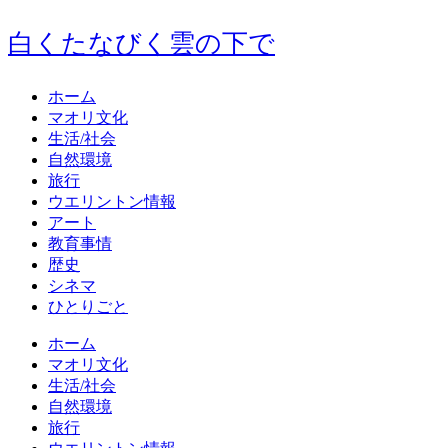
白くたなびく雲の下で
ホーム
マオリ文化
生活/社会
自然環境
旅行
ウエリントン情報
アート
教育事情
歴史
シネマ
ひとりごと
ホーム
マオリ文化
生活/社会
自然環境
旅行