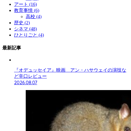
アート
(16)
教育事情
(6)
高校
(4)
歴史
(2)
シネマ
(48)
ひとりごと
(4)
最新記事
『オデュッセイア』映画 アン・ハサウェイの演技な
ど辛口レビュー
2026.08.07