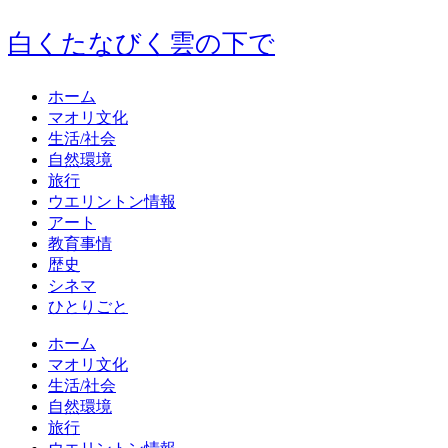
白くたなびく雲の下で
ホーム
マオリ文化
生活/社会
自然環境
旅行
ウエリントン情報
アート
教育事情
歴史
シネマ
ひとりごと
ホーム
マオリ文化
生活/社会
自然環境
旅行