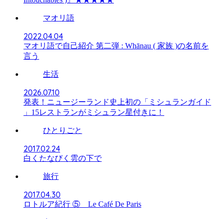
マオリ語
2022.04.04
マオリ語で自己紹介 第二弾 : Whānau ( 家族 )の名前を
言う
生活
2026.07.10
発表！ニュージーランド史上初の「ミシュランガイド
」15レストランがミシュラン星付きに！
ひとりごと
2017.02.24
白くたなびく雲の下で
旅行
2017.04.30
ロトルア紀行 ⑤ Le Café De Paris