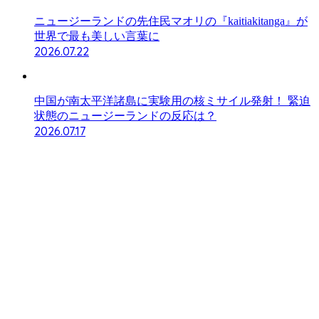
ニュージーランドの先住民マオリの『kaitiakitanga』が
世界で最も美しい言葉に
2026.07.22
中国が南太平洋諸島に実験用の核ミサイル発射！ 緊迫
状態のニュージーランドの反応は？
2026.07.17