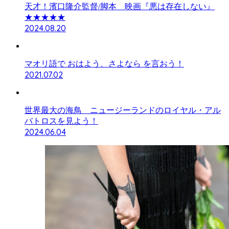
天才！濱口隆介監督/脚本 映画『悪は存在しない』
★★★★★
2024.08.20
マオリ語で おはよう、さよなら を言おう！
2021.07.02
世界最大の海鳥 ニュージーランドのロイヤル・アル
バトロスを見よう！
2024.06.04