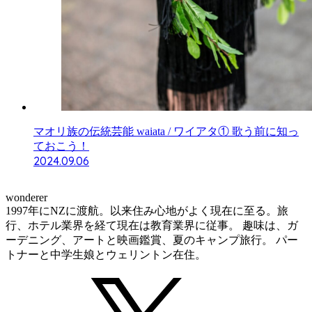
マオリ族の伝統芸能 waiata / ワイアタ① 歌う前に知っ
ておこう！
2024.09.06
wonderer
1997年にNZに渡航。以来住み心地がよく現在に至る。旅
行、ホテル業界を経て現在は教育業界に従事。 趣味は、ガ
ーデニング、アートと映画鑑賞、夏のキャンプ旅行。 パー
トナーと中学生娘とウェリントン在住。