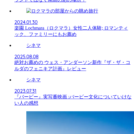
旅行
2024.01.30
楽園 Lochmara（ロクマラ）女性二人体験; ロマンティ
ック、ファミリーにもお薦め
シネマ
2025.08.08
絶対お薦めの ウェス・アンダーソン新作『ザ・ザ・コ
ルダのフェニキア計画』レビュー
シネマ
2023.07.31
『バービー』実写番映画 :バービー文化についていけな
い人の感想