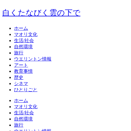
白くたなびく雲の下で
ホーム
マオリ文化
生活/社会
自然環境
旅行
ウエリントン情報
アート
教育事情
歴史
シネマ
ひとりごと
ホーム
マオリ文化
生活/社会
自然環境
旅行