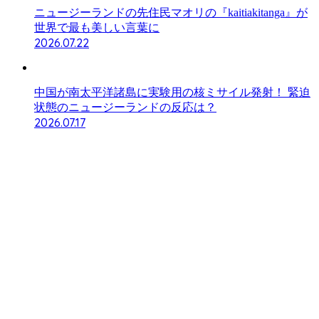
ニュージーランドの先住民マオリの『kaitiakitanga』が
世界で最も美しい言葉に
2026.07.22
中国が南太平洋諸島に実験用の核ミサイル発射！ 緊迫
状態のニュージーランドの反応は？
2026.07.17