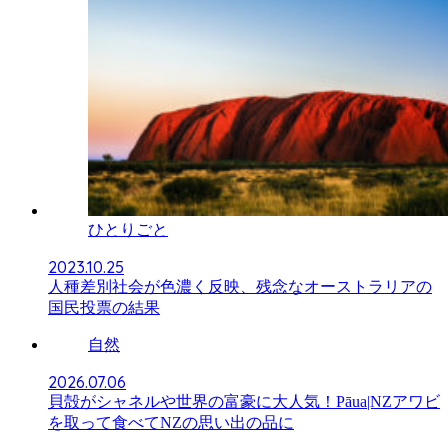
ひとりごと
2023.10.25
人種差別社会が色濃く反映、残念なオーストラリアの
国民投票の結果
自然
2026.07.06
貝殻がシャネルや世界の富豪に大人気！Pāua|NZアワビ
を取って食べてNZの思い出の品に