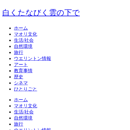
白くたなびく雲の下で
ホーム
マオリ文化
生活/社会
自然環境
旅行
ウエリントン情報
アート
教育事情
歴史
シネマ
ひとりごと
ホーム
マオリ文化
生活/社会
自然環境
旅行