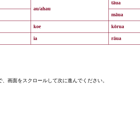
tāua
au/ahau
māua
koe
kōrua
ia
rāua
で、画面をスクロールして次に進んでください。