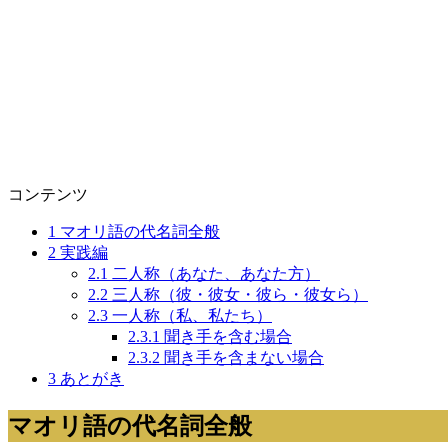
コンテンツ
1
マオリ語の代名詞全般
2
実践編
2.1
二人称（あなた、あなた方）
2.2
三人称（彼・彼女・彼ら・彼女ら）
2.3
一人称（私、私たち）
2.3.1
聞き手を含む場合
2.3.2
聞き手を含まない場合
3
あとがき
マオリ語の代名詞全般