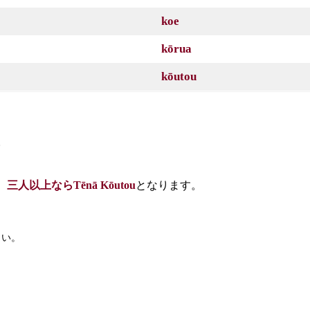
koe
kōrua
kōutou
。
三人以上ならTēnā Kōutou
となります。
さい。