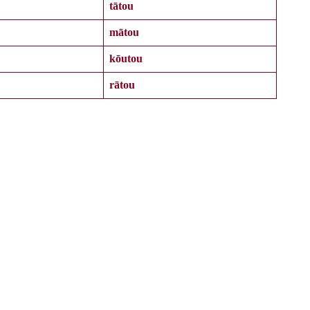
tātou
mātou
kōutou
rātou