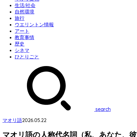
生活/社会
自然環境
旅行
ウエリントン情報
アート
教育事情
歴史
シネマ
ひとりごと
search
2026.05.22
マオリ語
マオリ語の人称代名詞（私、あなた、彼