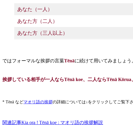
あなた（一人）
あなた方（二人）
あなた方（三人以上）
ではフォーマルな挨拶の言葉
Tēnā
に続けて用いてみましょう
挨拶している相手が一人ならTēnā koe、二人ならTēnā Kōrua、
* Tēnā など
マオリ語の挨拶
の詳細については↓をクリックしてご覧下
関連記事
Kia ora ! Tēnā koe : マオリ語の挨拶解説