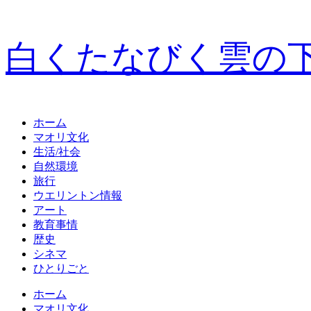
白くたなびく雲の
ホーム
マオリ文化
生活/社会
自然環境
旅行
ウエリントン情報
アート
教育事情
歴史
シネマ
ひとりごと
ホーム
マオリ文化