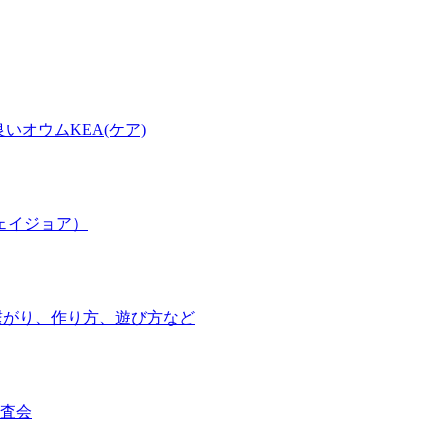
オウムKEA(ケア)
フェイジョア）
の繋がり、作り方、遊び方など
査会