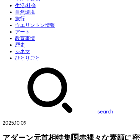
生活/社会
自然環境
旅行
ウエリントン情報
アート
教育事情
歴史
シネマ
ひとりごと
search
2025.10.09
アダーン元首相特集5️⃣赤裸々な素顔に密着『