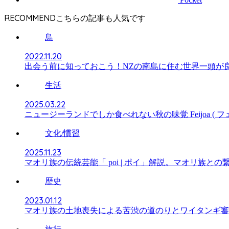
RECOMMEND
鳥
2022.11.20
出会う前に知っておこう！NZの南島に住む世界一頭が良い
生活
2025.03.22
ニュージーランドでしか食べれない秋の味覚 Feijoa ( 
文化/慣習
2025.11.23
マオリ族の伝統芸能「 poi | ポイ」解説。マオリ族と
歴史
2023.01.12
マオリ族の土地喪失による苦渋の道のりとワイタンギ審