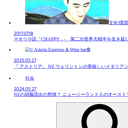
文化/慣
2017.07.18
マオリ小説「CHAPPY」- 第二次世界大戦中を生き延
食
2025.05.27
『 アストリア』 NZ ウェリントンの美味しいイタリアン 1
社会
2024.05.27
NZの頭脳流出の危惧？ ニュージーランド人のオース
検
索: