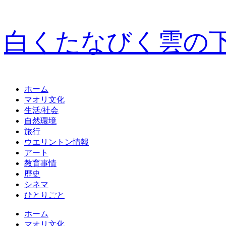
白くたなびく雲の
ホーム
マオリ文化
生活/社会
自然環境
旅行
ウエリントン情報
アート
教育事情
歴史
シネマ
ひとりごと
ホーム
マオリ文化