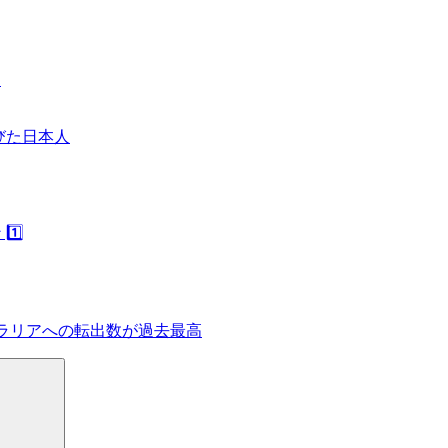
習
びた日本人
️⃣
トラリアへの転出数が過去最高