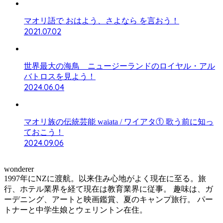
マオリ語で おはよう、さよなら を言おう！
2021.07.02
世界最大の海鳥 ニュージーランドのロイヤル・アル
バトロスを見よう！
2024.06.04
マオリ族の伝統芸能 waiata / ワイアタ① 歌う前に知っ
ておこう！
2024.09.06
wonderer
1997年にNZに渡航。以来住み心地がよく現在に至る。旅
行、ホテル業界を経て現在は教育業界に従事。 趣味は、ガ
ーデニング、アートと映画鑑賞、夏のキャンプ旅行。 パー
トナーと中学生娘とウェリントン在住。