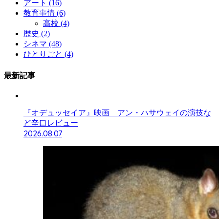
アート
(16)
教育事情
(6)
高校
(4)
歴史
(2)
シネマ
(48)
ひとりごと
(4)
最新記事
『オデュッセイア』映画 アン・ハサウェイの演技な
ど辛口レビュー
2026.08.07