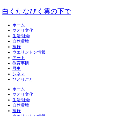
白くたなびく雲の下で
ホーム
マオリ文化
生活/社会
自然環境
旅行
ウエリントン情報
アート
教育事情
歴史
シネマ
ひとりごと
ホーム
マオリ文化
生活/社会
自然環境
旅行