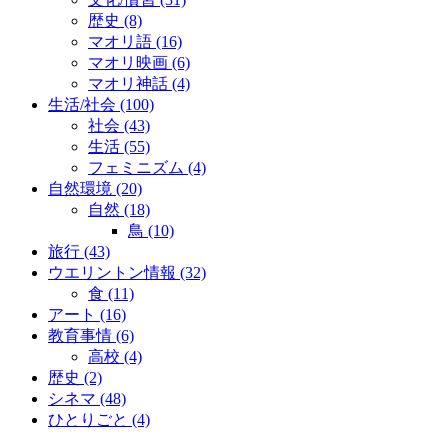
歴史
(8)
マオリ語
(16)
マオリ映画
(6)
マオリ神話
(4)
生活/社会
(100)
社会
(43)
生活
(55)
フェミニズム
(4)
自然環境
(20)
自然
(18)
鳥
(10)
旅行
(43)
ウエリントン情報
(32)
食
(11)
アート
(16)
教育事情
(6)
高校
(4)
歴史
(2)
シネマ
(48)
ひとりごと
(4)