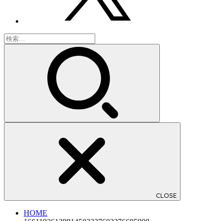
検
索:
CLOSE
HOME