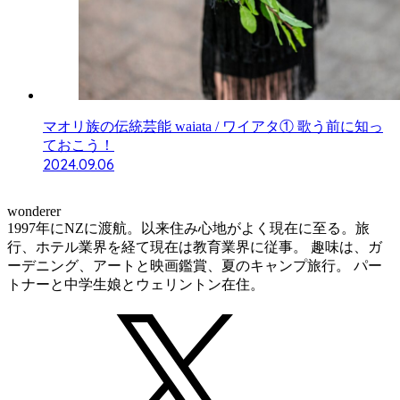
マオリ族の伝統芸能 waiata / ワイアタ① 歌う前に知っ
ておこう！
2024.09.06
wonderer
1997年にNZに渡航。以来住み心地がよく現在に至る。旅
行、ホテル業界を経て現在は教育業界に従事。 趣味は、ガ
ーデニング、アートと映画鑑賞、夏のキャンプ旅行。 パー
トナーと中学生娘とウェリントン在住。