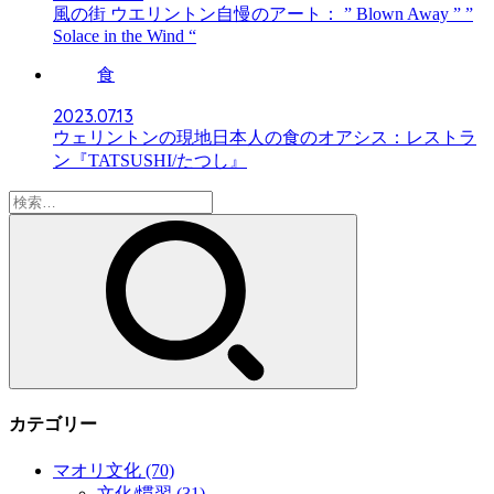
風の街 ウエリントン自慢のアート： ” Blown Away ” ”
Solace in the Wind “
食
2023.07.13
ウェリントンの現地日本人の食のオアシス：レストラ
ン『TATSUSHI/たつし』
検
索:
カテゴリー
マオリ文化
(70)
文化/慣習
(31)