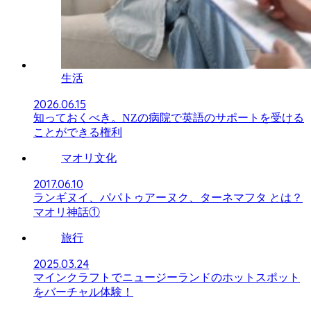
生活
2026.06.15
知っておくべき。NZの病院で英語のサポートを受ける
ことができる権利
マオリ文化
2017.06.10
ランギヌイ、パパトゥアーヌク、ターネマフタ とは？
マオリ神話①
旅行
2025.03.24
マインクラフトでニュージーランドのホットスポット
をバーチャル体験！