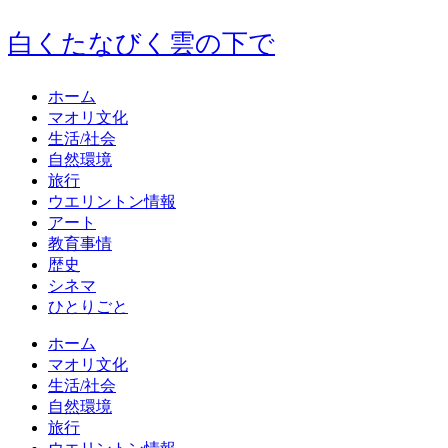
白くたなびく雲の下で
ホーム
マオリ文化
生活/社会
自然環境
旅行
ウエリントン情報
アート
教育事情
歴史
シネマ
ひとりごと
ホーム
マオリ文化
生活/社会
自然環境
旅行