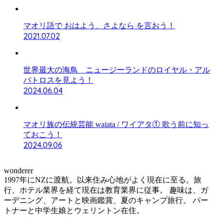
マオリ語で おはよう、さよなら を言おう！
2021.07.02
世界最大の海鳥 ニュージーランドのロイヤル・アル
バトロスを見よう！
2024.06.04
マオリ族の伝統芸能 waiata / ワイアタ① 歌う前に知っ
ておこう！
2024.09.06
wonderer
1997年にNZに渡航。以来住み心地がよく現在に至る。旅
行、ホテル業界を経て現在は教育業界に従事。 趣味は、ガ
ーデニング、アートと映画鑑賞、夏のキャンプ旅行。 パー
トナーと中学生娘とウェリントン在住。