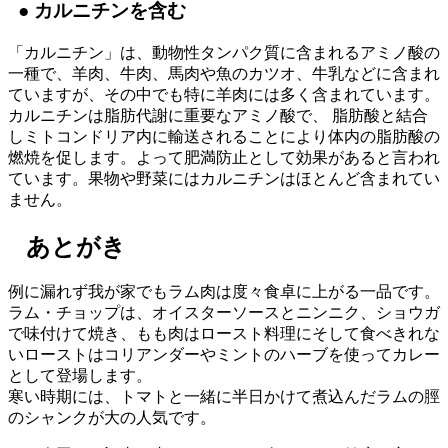
● カルニチンを含む
「カルニチン」は、動物性タンパク質に含まれるアミノ酸の
一種で、羊肉、牛肉、馬肉や魚のカツオ、牛乳などに含まれ
ていますが、その中でも特に羊肉には多く含まれています。
カルニチンは脂肪代謝に重要なアミノ酸で、 脂肪酸と結合
しミトコンドリア内に輸送されることにより体内の脂肪酸の
燃焼を促します。よって肥満防止として効果があると言われ
ています。果物や野菜にはカルニチンはほとんど含まれてい
ません。
あとがき
例に漏れず我が家でもラム肉は度々食卓に上がる一品です。
ラム・チョップは、オイスターソースとニンニク、ショウガ
で味付けて焼き、もも肉はロースト料理にそして食べきれな
いローストはコリアンダーやミントのハーブを使ってカレー
として登場します。
寒い時期には、トマトと一緒に半日かけて煮込んだラムの脛
のシャンクが大の人気です。