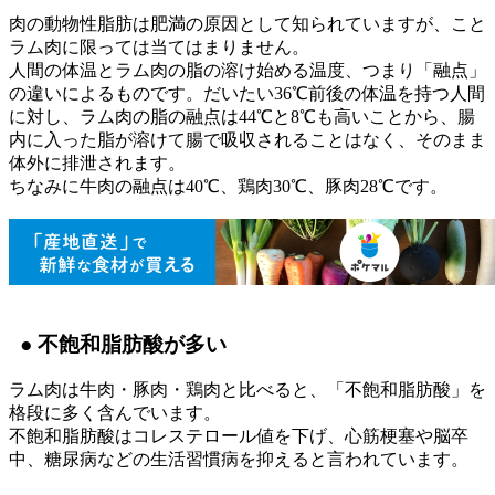
肉の動物性脂肪は肥満の原因として知られていますが、こと
ラム肉に限っては当てはまりません。
人間の体温とラム肉の脂の溶け始める温度、つまり「融点」
の違いによるものです。だいたい36℃前後の体温を持つ人間
に対し、ラム肉の脂の融点は44℃と8℃も高いことから、腸
内に入った脂が溶けて腸で吸収されることはなく、そのまま
体外に排泄されます。
ちなみに牛肉の融点は40℃、鶏肉30℃、豚肉28℃です。
● 不飽和脂肪酸が多い
ラム肉は牛肉・豚肉・鶏肉と比べると、「不飽和脂肪酸」を
格段に多く含んでいます。
不飽和脂肪酸はコレステロール値を下げ、心筋梗塞や脳卒
中、糖尿病などの生活習慣病を抑えると言われています。