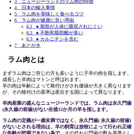
3
ニュージーランドのラム肉の特徴
4
日本の輸入事情
5
ラム肉を美味しく食べるコツ
6
ラム肉が健康に良い理由
6.1
● 脂肪が人体に吸収されにくい
6.2
● 不飽和脂肪酸が多い
6.3
● カルニチンを含む
7
あとがき
ラム肉とは
まずラム肉はご存じの方も多いように
子羊の肉を指します。
成長した
羊肉はマトンと呼ばれます。
羊
の
肉
は年齢によって格付けがされ価値が大きく異なります
が、その格付けの基準は産出する国によって異なります。
羊肉産業の盛んな
ニュージーランド
では、ラム肉は永久門歯
(永久歯の前歯)がない生後12か月の羊を指します。
ラム肉の定義が一歳未満ではなく、永久門歯( 永久歯の前歯)
がないとされる理由は、羊の飼育は放牧によって行われ正確
な年齢が把握できない為
で
、その代わり門歯の数を基準とし