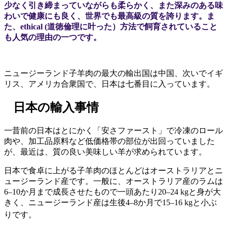
少なく引き締まっていながらも柔らかく、また深みのある味
わいで健康にも良く、世界でも最高級の質を誇ります。ま
た、ethical (道徳倫理に叶った）方法で飼育されていること
も人気の理由の一つです。
ニュージーランド子羊肉の最大の輸出国は中国、次いでイギ
リス、アメリカ合衆国で、日本は七番目に入っています。
日本の輸入事情
一昔前の日本はとにかく「安さファースト」で冷凍のロール
肉や、加工品原料など低価格帯の部位が出回っていました
が、最近は、質の良い美味しい羊が求められています。
日本で食卓に上がる子羊肉のほとんどはオーストラリアとニ
ュージーランド産です。一般に、オーストラリア産のラムは
6–10か月まで成長させたもので一頭あたり20–24 kgと身が大
きく、ニュージーランド産は生後4–8か月で15–16 kgと小ぶ
りです。