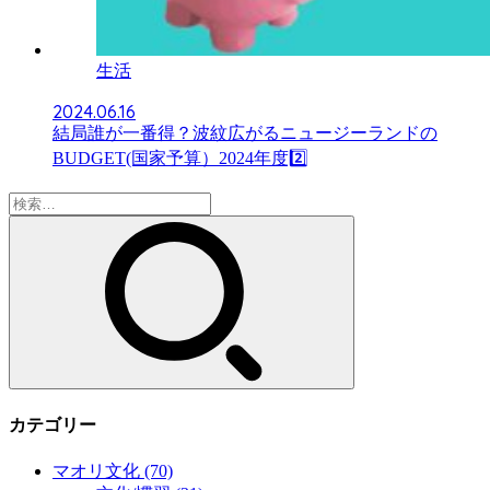
生活
2024.06.16
結局誰が一番得？波紋広がるニュージーランドの
BUDGET(国家予算）2024年度2️⃣
検
索:
カテゴリー
マオリ文化
(70)