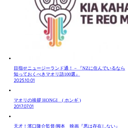
目指せニュージーランド通！－『NZに住んでいるなら
知っておくべきマオリ語100選』
2025.10.01
マオリの挨拶 HONGI ( ホンギ )
2017.07.01
天才！濱口隆介監督/脚本 映画『悪は存在しない』