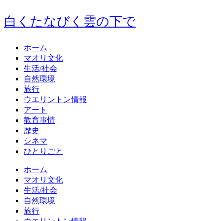
白くたなびく雲の下で
ホーム
マオリ文化
生活/社会
自然環境
旅行
ウエリントン情報
アート
教育事情
歴史
シネマ
ひとりごと
ホーム
マオリ文化
生活/社会
自然環境
旅行