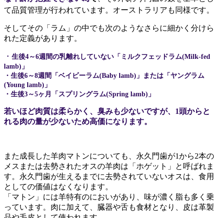
て品質管理が行われています。オーストラリアも同様です。
そしてその「ラム」の中でも次のようなさらに細かく分けら
れた定義があります。
・
生後4～6週間の
乳
離れしていない「ミルクフェッドラム(Milk-fed
lamb)」
・生後6～8週間「ベイビーラム(Baby lamb)」または「ヤングラム
(Young lamb)」
・生後3～5ヶ月「スプリングラム(Spring lamb)」
若いほど肉質は柔らかく、臭みも少ないですが、1頭からと
れる肉の量が少ないため高価になります。
また成長した羊肉マトンについても、永久門歯が1から2本の
メス
または
去勢
された
オスの羊肉は
「ホゲット」と呼ばれま
す。永久門歯が生えるまでに去勢されていないオスは、
食用
としての価値はなくなります。
「マトン」には羊特有のにおいがあり、味が濃く
脂
も多く乗
っています。肉に加えて、臓器や舌も食材となり、皮は革製
品や毛皮として使われます。