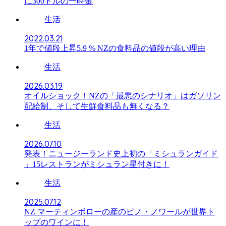
に300ドルの一時金
生活
2022.03.21
1年で値段上昇5.9 % NZの食料品の値段が高い理由
生活
2026.03.19
オイルショック！NZの「最悪のシナリオ」はガソリン
配給制、そして生鮮食料品も無くなる？
生活
2026.07.10
発表！ニュージーランド史上初の「ミシュランガイド
」15レストランがミシュラン星付きに！
生活
2025.07.12
NZ マーティンボローの産のピノ・ノワールが世界ト
ップのワインに！