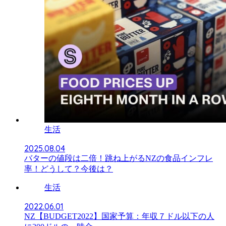
生活
2025.08.04
バターの値段は二倍！跳ね上がるNZの食品インフレ
率！どうして？今後は？
生活
2022.06.01
NZ【BUDGET2022】国家予算：年収７ドル以下の人