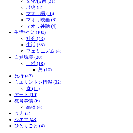
文化/慣習
(31)
歴史
(8)
マオリ語
(16)
マオリ映画
(6)
マオリ神話
(4)
生活/社会
(100)
社会
(43)
生活
(55)
フェミニズム
(4)
自然環境
(20)
自然
(18)
鳥
(10)
旅行
(43)
ウエリントン情報
(32)
食
(11)
アート
(16)
教育事情
(6)
高校
(4)
歴史
(2)
シネマ
(48)
ひとりごと
(4)