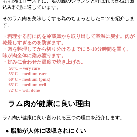
もも肉はローストに、足の脛のシャンクと呼ばれる部位は煮
込み料理に適しています。
そのラム肉を美味しくする為のちょっとしたコツを紹介しま
す。
・料理する前に肉を冷蔵庫から取り出して室温に戻す。肉が
乾燥しすぎるのを防ぎます。
・肉を料理してから切り分けるまでに５-10分時間を置く。
味が肉全体に染み渡ります。
・好みに合わせた温度で焼き上げる。
50°C – very rare
55°C – medium rare
60°C – medium (pink)
65°C – medium well
72°C – well done
ラム肉が健康に良い理由
ラム肉が健康に良い言われる三つの理由を紹介します。
● 脂肪が人体に吸収されにくい