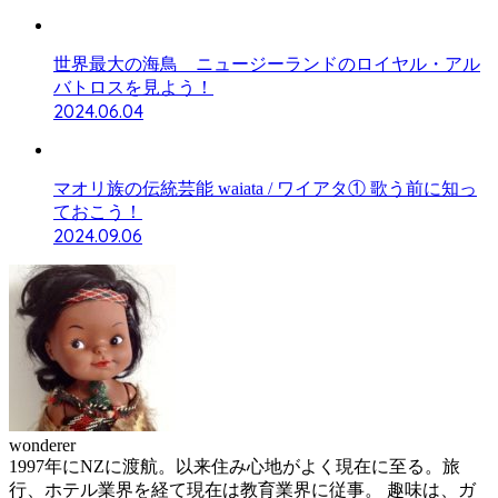
世界最大の海鳥 ニュージーランドのロイヤル・アル
バトロスを見よう！
2024.06.04
マオリ族の伝統芸能 waiata / ワイアタ① 歌う前に知っ
ておこう！
2024.09.06
wonderer
1997年にNZに渡航。以来住み心地がよく現在に至る。旅
行、ホテル業界を経て現在は教育業界に従事。 趣味は、ガ