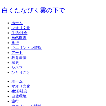
白くたなびく雲の下で
ホーム
マオリ文化
生活/社会
自然環境
旅行
ウエリントン情報
アート
教育事情
歴史
シネマ
ひとりごと
ホーム
マオリ文化
生活/社会
自然環境
旅行