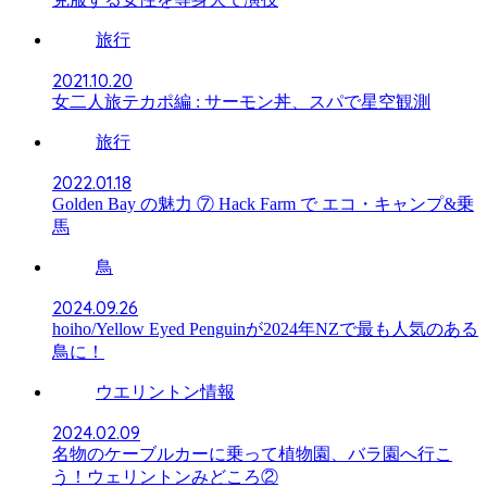
旅行
2021.10.20
女二人旅テカポ編 : サーモン丼、スパで星空観測
旅行
2022.01.18
Golden Bay の魅力 ⑦ Hack Farm で エコ・キャンプ&乗
馬
鳥
2024.09.26
hoiho/Yellow Eyed Penguinが2024年NZで最も人気のある
鳥に！
ウエリントン情報
2024.02.09
名物のケーブルカーに乗って植物園、バラ園へ行こ
う！ウェリントンみどころ②