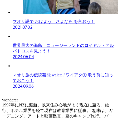
マオリ語で おはよう、さよなら を言おう！
2021.07.02
世界最大の海鳥 ニュージーランドのロイヤル・アル
バトロスを見よう！
2024.06.04
マオリ族の伝統芸能 waiata / ワイアタ① 歌う前に知っ
ておこう！
2024.09.06
wonderer
1997年にNZに渡航。以来住み心地がよく現在に至る。旅
行、ホテル業界を経て現在は教育業界に従事。 趣味は、ガ
ーデニング、アートと映画鑑賞、夏のキャンプ旅行。 パー