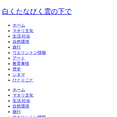
白くたなびく雲の下で
ホーム
マオリ文化
生活/社会
自然環境
旅行
ウエリントン情報
アート
教育事情
歴史
シネマ
ひとりごと
ホーム
マオリ文化
生活/社会
自然環境
旅行