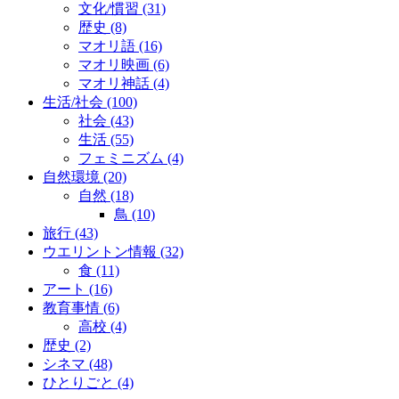
文化/慣習
(31)
歴史
(8)
マオリ語
(16)
マオリ映画
(6)
マオリ神話
(4)
生活/社会
(100)
社会
(43)
生活
(55)
フェミニズム
(4)
自然環境
(20)
自然
(18)
鳥
(10)
旅行
(43)
ウエリントン情報
(32)
食
(11)
アート
(16)
教育事情
(6)
高校
(4)
歴史
(2)
シネマ
(48)
ひとりごと
(4)