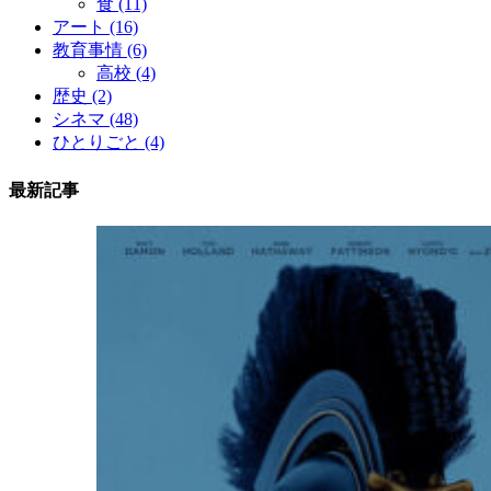
食
(11)
アート
(16)
教育事情
(6)
高校
(4)
歴史
(2)
シネマ
(48)
ひとりごと
(4)
最新記事