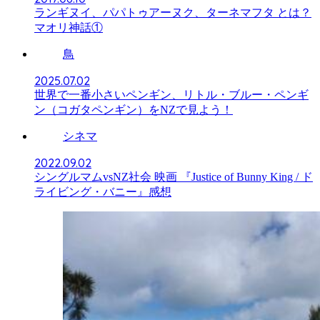
ランギヌイ、パパトゥアーヌク、ターネマフタ とは？
マオリ神話①
鳥
2025.07.02
世界で一番小さいペンギン、リトル・ブルー・ペンギ
ン（コガタペンギン）をNZで見よう！
シネマ
2022.09.02
シングルマムvsNZ社会 映画 『Justice of Bunny King / ド
ライビング・バニー』感想