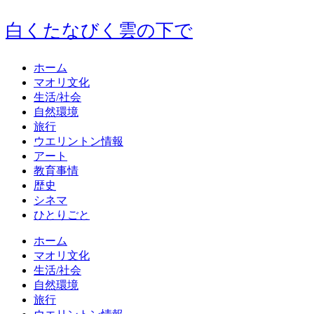
白くたなびく雲の下で
ホーム
マオリ文化
生活/社会
自然環境
旅行
ウエリントン情報
アート
教育事情
歴史
シネマ
ひとりごと
ホーム
マオリ文化
生活/社会
自然環境
旅行