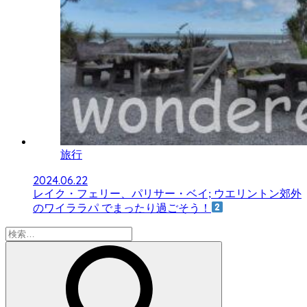
旅行
2024.06.22
レイク・フェリー、パリサー・ベイ; ウエリントン郊外
のワイララパ でまったり過ごそう！
検
索: