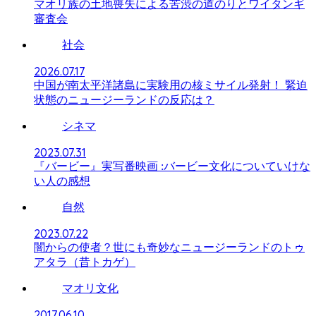
マオリ族の土地喪失による苦渋の道のりとワイタンギ
審査会
社会
2026.07.17
中国が南太平洋諸島に実験用の核ミサイル発射！ 緊迫
状態のニュージーランドの反応は？
シネマ
2023.07.31
『バービー』実写番映画 :バービー文化についていけな
い人の感想
自然
2023.07.22
闇からの使者？世にも奇妙なニュージーランドのトゥ
アタラ（昔トカゲ）
マオリ文化
2017.06.10