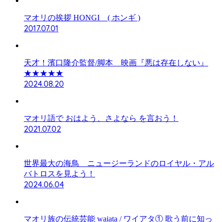
マオリの挨拶 HONGI ( ホンギ )
2017.07.01
天才！濱口隆介監督/脚本 映画『悪は存在しない』
★★★★★
2024.08.20
マオリ語で おはよう、さよなら を言おう！
2021.07.02
世界最大の海鳥 ニュージーランドのロイヤル・アル
バトロスを見よう！
2024.06.04
マオリ族の伝統芸能 waiata / ワイアタ① 歌う前に知っ