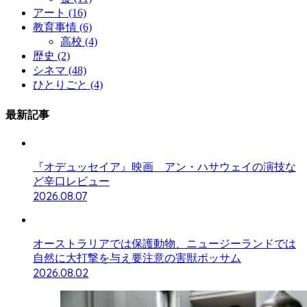
アート
(16)
教育事情
(6)
高校
(4)
歴史
(2)
シネマ
(48)
ひとりごと
(4)
最新記事
『オデュッセイア』映画 アン・ハサウェイの演技な
ど辛口レビュー
2026.08.07
オーストラリアでは保護動物、ニュージーランドでは
自然に大打撃を与え要注意の害獣ポッサム
2026.08.02