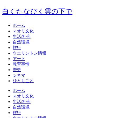
白くたなびく雲の下で
ホーム
マオリ文化
生活/社会
自然環境
旅行
ウエリントン情報
アート
教育事情
歴史
シネマ
ひとりごと
ホーム
マオリ文化
生活/社会
自然環境
旅行