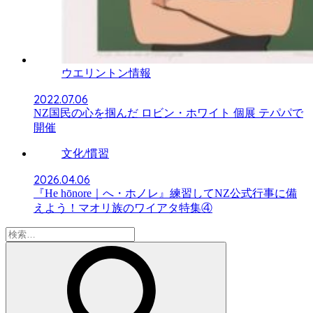
ウエリントン情報
2022.07.06
NZ国民の心を掴んだ ロビン・ホワイト 個展 テパパで
開催
文化/慣習
2026.04.06
『He hōnore｜へ・ホノレ』練習してNZ公式行事に備
えよう！マオリ族のワイアタ特集④
検
索: