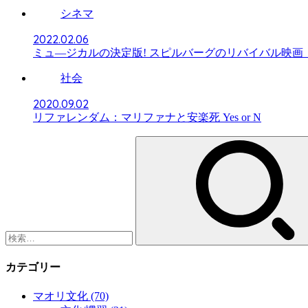
シネマ
2022.02.06
ミュ―ジカルの決定版! スピルバーグのリバイバル映画
社会
2020.09.02
リファレンダム：マリファナと安楽死 Yes or N
検
索:
カテゴリー
マオリ文化
(70)