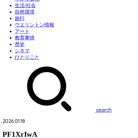
生活/社会
自然環境
旅行
ウエリントン情報
アート
教育事情
歴史
シネマ
ひとりごと
search
2026.01.18
PF1XrIwA