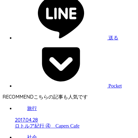
送る
Pocket
RECOMMEND
旅行
2017.04.28
ロトルア紀行 ④ Capers Cafe
社会