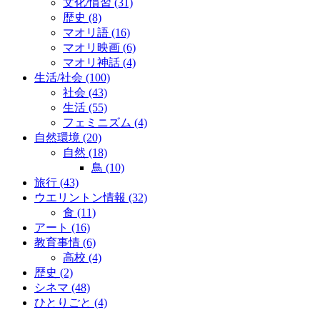
文化/慣習
(31)
歴史
(8)
マオリ語
(16)
マオリ映画
(6)
マオリ神話
(4)
生活/社会
(100)
社会
(43)
生活
(55)
フェミニズム
(4)
自然環境
(20)
自然
(18)
鳥
(10)
旅行
(43)
ウエリントン情報
(32)
食
(11)
アート
(16)
教育事情
(6)
高校
(4)
歴史
(2)
シネマ
(48)
ひとりごと
(4)