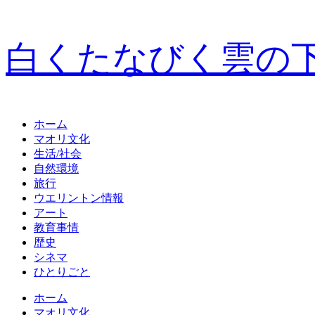
白くたなびく雲の
ホーム
マオリ文化
生活/社会
自然環境
旅行
ウエリントン情報
アート
教育事情
歴史
シネマ
ひとりごと
ホーム
マオリ文化