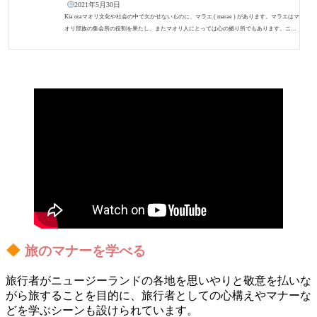
2021年5月30日
Kia oraマオリ文化や社会の中で欠かせないものに、マラエ ( marae ) があります。マラエはマ
オリ部族の集会所の役割を果たし、またマオリ人にとっては心の拠り所でもあります。ニュ
ージーランドでは、マオリ人でなくても子どもが学校のお泊り行事 ( e noho ) でマラエに宿泊
したり、自身がマラエで行われる冠婚葬祭に出席するという機会は珍しくありません。そこ
で、これからマラエとは何かを詳しく説明していきます。併せてマラエを訪れる際のエチケ
ットも紹介しますので、ぜひ最後までご覧ください。 マラエとは？ Whanganui Pūti...
旅のマナーを学べる
旅行者がニュージーランドの各地を思いやりと敬意を払いな
がら旅することを目的に、旅行者としての心構えやマナーな
どを学ぶシーンも設けられています。