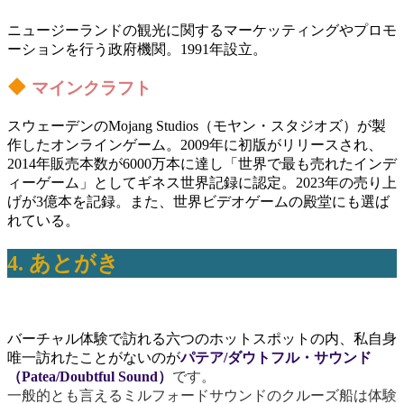
ニュージーランドの観光に関するマーケッティングやプロモ
ーションを行う政府機関。1991年設立。
マインクラフト
スウェーデンのMojang Studios（モヤン・スタジオズ）が製
作したオンラインゲーム。2009年に初版がリリースされ、
2014年販売本数が6000万本に達し「世界で最も売れたインデ
ィーゲーム」としてギネス世界記録に認定。2023年の売り上
げが3億本を記録。また、世界ビデオゲームの殿堂にも選ば
れている。
4. あとがき
バーチャル体験で訪れる六つのホットスポットの内、私自身
唯一訪れたことがないのが
パテア/ダウトフル・サウンド
（
Patea/Doubtful Sound）
です。
一般的とも言えるミルフォードサウンドのクルーズ船は体験