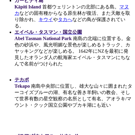
カーピティ島
Kāpiti Island
首都ウェリントンの北部にある島。
マヌ
カ
などの固有種からなる原生林が復活、また天敵を取
り除かれ、
キウイ
や
タカへ
などの鳥が保護されてい
る。
エイベル・タスマン・国立公園
Abel Tasman National Park
南島の北端に
位置する。金
色の砂浜や、風光明媚な景色が楽しめるトラック、カ
ヤッキングなどが楽しめる。
1642年
にNZを最初に発
見したオランダ人の航海家
エイベル・タスマン
にちな
んで名前がつけられた
テカポ
Tekapo
南島中央部に位置し、雄大な山々に囲まれたタ
ーコイズブルーの湖、有名な善き羊飼いの教会、そし
て世界有数の星空観察の名所として有名。アオラキ/マ
ウント・クック国立公園やプカキ湖にも近い