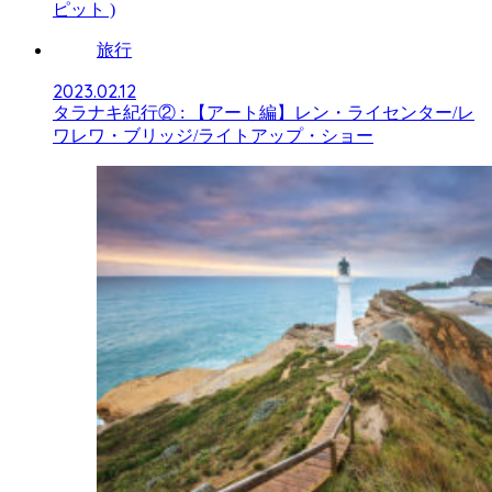
ピット )
旅行
2023.02.12
タラナキ紀行② : 【アート編】レン・ライセンター/レ
ワレワ・ブリッジ/ライトアップ・ショー