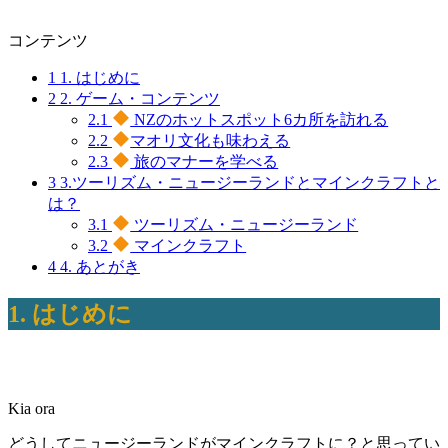
コンテンツ
1
1. はじめに
2
2. ゲーム・コンテンツ
2.1
NZのホットスポット6カ所を訪れる
2.2
マオリ文化も味わえる
2.3
旅のマナーを学べる
3
3.ツーリズム・ニュージーランドとマインクラフトと
は？
3.1
ツーリズム・ニュージーランド
3.2
マインクラフト
4
4. あとがき
1. はじめに
Kia ora
どうしてニュージーランドがマインクラフトに？と思ってい