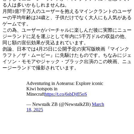
る人は多いかもしれませんね。
月間1億7千万人のユーザーを抱えるマインクラントのユーザ
ーの平均年齢は24歳と、子供だけでなく大人にも人気がある
ゲームです。
この為、ユーザーがバーチャルに楽しんだ後に実際にニュー
ジーランドに足を運ぶとして年内に5千万ドルの収益の他、
同じ額の宣伝効果が見込まれています。
勿論、日本では4月25日に公開予定の実写版映画『マインク
ラフト／ザ・ムービー』に先駆けたものです。ちなみにジェ
イソン・モモアやジャック・ブラック出演のこの映画、ニュ
ージーランドで撮影されています。
Adventuring in Aotearoa: Explore iconic
Kiwi hotspots in
Minecraft
https://t.co/6sbDjfI5oS
— Newstalk ZB (@NewstalkZB)
March
18, 2025