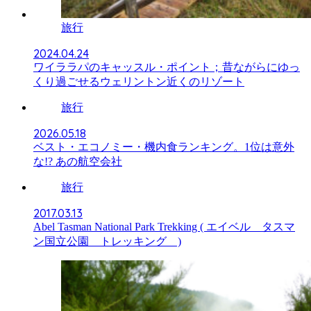
旅行
2024.04.24
ワイララパのキャッスル・ポイント；昔ながらにゆっ
くり過ごせるウェリントン近くのリゾート
旅行
2026.05.18
ベスト・エコノミー・機内食ランキング。1位は意外
な!? あの航空会社
旅行
2017.03.13
Abel Tasman National Park Trekking ( エイベル タスマ
ン国立公園 トレッキング )