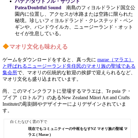
パテア/ダウトフル・サウンド
Patea/Doubtful Sound
南島のフィヨルドランド国立公
園内に位置し、アクセスが水路または空路に限られた
秘境。珍しいフィヨルドランド・クレステッド・ペン
ギンや、バンドウイルカ、ニュージーランド・オット
セイが生息している。
マオリ文化も味わえる
ゲームをダウンロードをすると、真っ先に
marae（マラエ）
と呼ばれるニュージーランド先住民のマオリ族の聖域である
集会所
で、マオリの伝統的な歓迎の挨拶で迎えられるなど、
マオリ文化も盛り込まれています。
尚、このマインクラフトに登場するマラエは、Te puia テ・
プイア（ロトルア）のあるNew Zealand Māori Art and Crafts
Instituteの彫刻師やデザイナーによりデザインされていま
す。
白くたなびく雲の下で
現在でもコミュニティーの中枢をなすNZ マオリ族の聖域 マ
ラエ ( Marae )