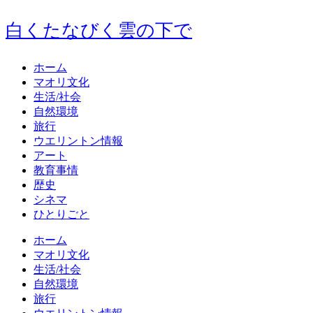
白くたなびく雲の下で
ホーム
マオリ文化
生活/社会
自然環境
旅行
ウエリントン情報
アート
教育事情
歴史
シネマ
ひとりごと
ホーム
マオリ文化
生活/社会
自然環境
旅行