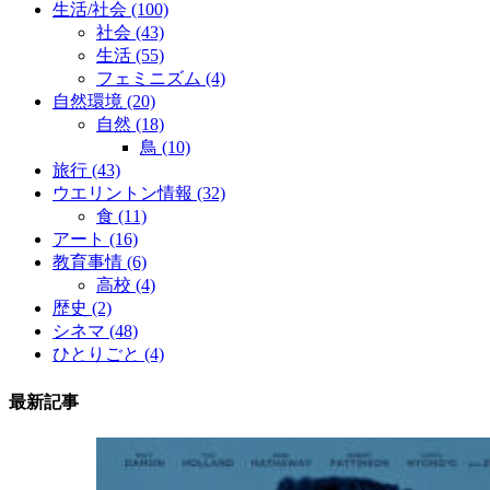
生活/社会
(100)
社会
(43)
生活
(55)
フェミニズム
(4)
自然環境
(20)
自然
(18)
鳥
(10)
旅行
(43)
ウエリントン情報
(32)
食
(11)
アート
(16)
教育事情
(6)
高校
(4)
歴史
(2)
シネマ
(48)
ひとりごと
(4)
最新記事