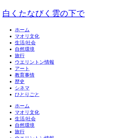
白くたなびく雲の下で
ホーム
マオリ文化
生活/社会
自然環境
旅行
ウエリントン情報
アート
教育事情
歴史
シネマ
ひとりごと
ホーム
マオリ文化
生活/社会
自然環境
旅行