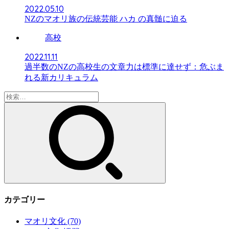
2022.05.10
NZのマオリ族の伝統芸能 ハカ の真髄に迫る
高校
2022.11.11
過半数のNZの高校生の文章力は標準に達せず：危ぶま
れる新カリキュラム
検
索:
カテゴリー
マオリ文化
(70)