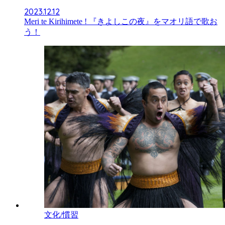
2023.12.12
Meri te Kirihimete ! 『きよしこの夜』をマオリ語で歌お
う！
文化/慣習