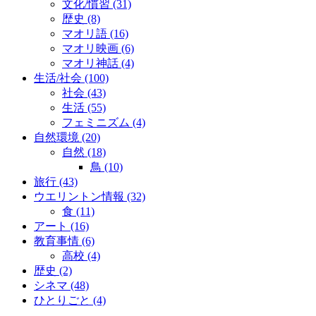
文化/慣習
(31)
歴史
(8)
マオリ語
(16)
マオリ映画
(6)
マオリ神話
(4)
生活/社会
(100)
社会
(43)
生活
(55)
フェミニズム
(4)
自然環境
(20)
自然
(18)
鳥
(10)
旅行
(43)
ウエリントン情報
(32)
食
(11)
アート
(16)
教育事情
(6)
高校
(4)
歴史
(2)
シネマ
(48)
ひとりごと
(4)