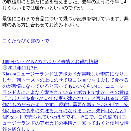
の収穫用にと新たに苗を植えました。去年のように今年も4
月くらいまでは暖かいといいのですが。。。
最後にこれまで食品について幾つか記事を挙げています。興
味のある方は合わせてお読み下さい。
白くたなびく雲の下で
1個9セント?? NZのアボカド事情とお得な情報
2021年11月3日
Kia oraニュージーランドはアボカドが美味しい季節になりま
した。朝トーストの上にのせて塩コショウをまぶして食べる
のが習慣になっていると言ってもいいくらいに、ニュージー
ランド人にこよなく愛されているアボカドですが、その昔は
「アボカドを食べていては家が建たない」と言われるほど高
価なものだったようです。現在は需要が増えたおかげで、安
価な値段で食卓にのぼるようになりました。先日はなんと1
個9セントで売られていたほどです。そこで、この編ではニ
ュージーランドのアボカドの事情と、知っておくと便利な情
報を紹介しま...