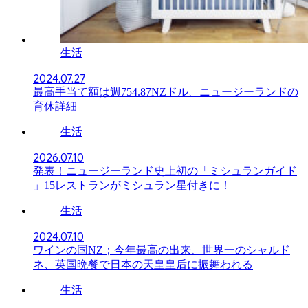
生活
2024.07.27
最高手当て額は週754.87NZドル、ニュージーランドの
育休詳細
生活
2026.07.10
発表！ニュージーランド史上初の「ミシュランガイド
」15レストランがミシュラン星付きに！
生活
2024.07.10
ワインの国NZ；今年最高の出来、世界一のシャルド
ネ、英国晩餐で日本の天皇皇后に振舞われる
生活