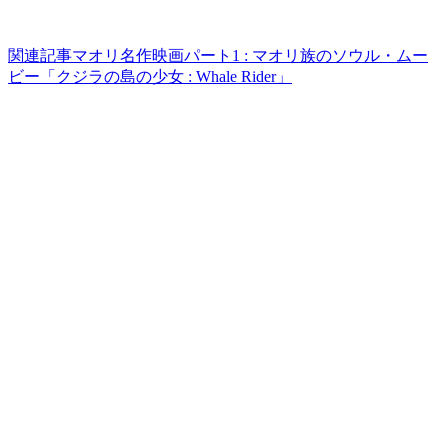
関連記事
マオリ名作映画パート1 : マオリ族のソウル・ムー
ビー「クジラの島の少女 : Whale Rider」