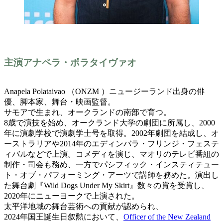
主演アナペラ・ポラタイヴァオ
Anapela Polataivao （ONZM ）ニュージーランド出身の俳
優、脚本家、舞台・映画監督。
サモアで生まれ、オークランドの南部で育つ。
8歳で演技を始め、オークランド大学の劇団に所属し、2000
年に演劇学校で演劇学士号を取得。2002年劇団を結成し、オ
ーストラリアや2014年のエディンバラ・フリンジ・フェステ
ィバルなどで上演。コメディを演じ、マオリのテレビ番組の
制作・司会も務め、一方でパシフィック・インスティテュー
ト・オブ・パフォーミング・アーツで講師を務めた。演出し
た舞台劇『Wild Dogs Under My Skirt』数々の賞を受賞し、
2020年にニューヨークで上演された。
太平洋地域の舞台芸術への貢献が認められ、
2024年国王誕生日叙勲において、
Officer of the New Zealand