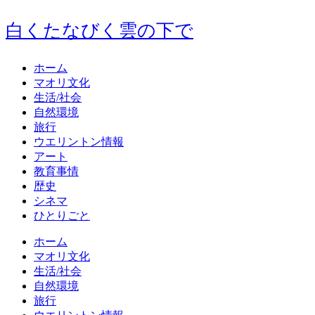
白くたなびく雲の下で
ホーム
マオリ文化
生活/社会
自然環境
旅行
ウエリントン情報
アート
教育事情
歴史
シネマ
ひとりごと
ホーム
マオリ文化
生活/社会
自然環境
旅行