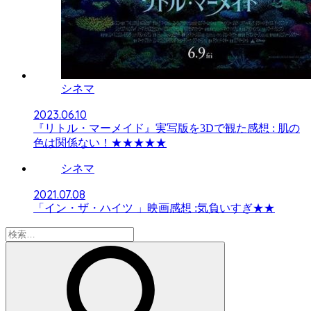
シネマ
2023.06.10
『リトル・マーメイド』実写版を3Dで観た感想 : 肌の
色は関係ない！★★★★★
シネマ
2021.07.08
「イン・ザ・ハイツ 」映画感想 :気負いすぎ★★
検
索: