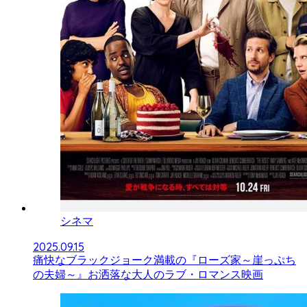
シネマ
2025.09.15
痛快なブラックジョーク満載の『ローズ家～崖っぷち
の夫婦～』お洒落な大人のラブ・ロマンス映画