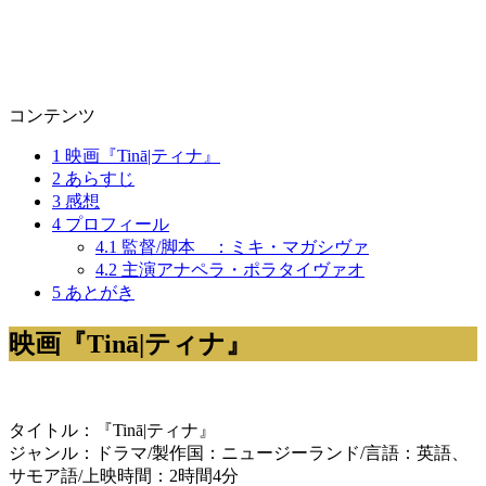
コンテンツ
1
映画『Tinā|ティナ』
2
あらすじ
3
感想
4
プロフィール
4.1
監督/脚本 ：ミキ・マガシヴァ
4.2
主演アナペラ・ポラタイヴァオ
5
あとがき
映画『Tinā|ティナ』
タイトル：『Tinā|ティナ』
ジャンル：ドラマ/製作国：ニュージーランド/言語：英語、
サモア語/上映時間：2時間4分