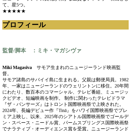
て、星5つ。
★★★★★
プロフィール
監督/脚本 ：ミキ・マガシヴァ
Miki Magasiva
サモア生まれのニュージーランド映画監
督。
サモア諸島のサバイイ島に生まれる。父親は郵便局員。1982
年、一家はニュージーランドのウェリントンに移住。20年間
にわたり、数百本のコマーシャル、テレビ番組、ミュージッ
クビデオ、短編映画を制作。 制作に関わったテレビドラマ
『ザ・パンサーズ』はトロント国際映画祭で上映された。
2024年、長編デビュー作『Tinā』をハワイ国際映画祭でプレ
ミア上映し、以来、2025年のシアトル国際映画祭でゴールデ
ン・スペース・ニードル賞、パームスプリングス国際映画祭
でナラティブ・オーディエンス賞を受賞。ニュージーランド