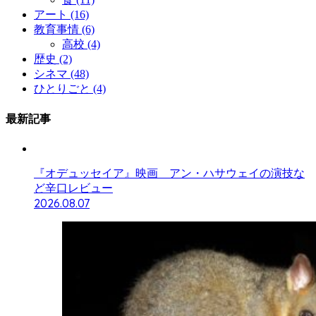
アート
(16)
教育事情
(6)
高校
(4)
歴史
(2)
シネマ
(48)
ひとりごと
(4)
最新記事
『オデュッセイア』映画 アン・ハサウェイの演技な
ど辛口レビュー
2026.08.07